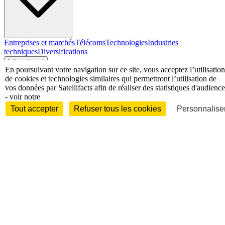
Entreprises et marchés
Télécoms
Technologies
Industries
techniques
Diversifications
International
En poursuivant votre navigation sur ce site, vous acceptez l’utilisation
de cookies et technologies similaires qui permettront l’utilisation de
vos données par Satellifacts afin de réaliser des statistiques d'audience
- voir notre
International
Tout accepter
Refuser tous les cookies
Personnaliser
Personnalités
Interview
Biographies
Nominations /
mouvements
Distinctions
Disparitions
Verbatim
Au fil des (e)X
(tweets)
Festivals - Évènements