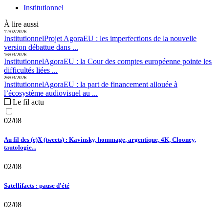
Institutionnel
À lire aussi
12/02/2026
Institutionnel
Projet AgoraEU :
les imperfections de la nouvelle
version débattue dans ...
16/03/2026
Institutionnel
AgoraEU :
la Cour des comptes européenne pointe les
difficultés liées ...
26/03/2026
Institutionnel
AgoraEU :
la part de financement allouée à
l’écosystème audiovisuel au ...
Le fil actu
02/08
Au fil des (e)X (tweets) : Kavinsky, hommage, argentique, 4K, Clooney,
tautologie...
02/08
Satellifacts : pause d'été
02/08