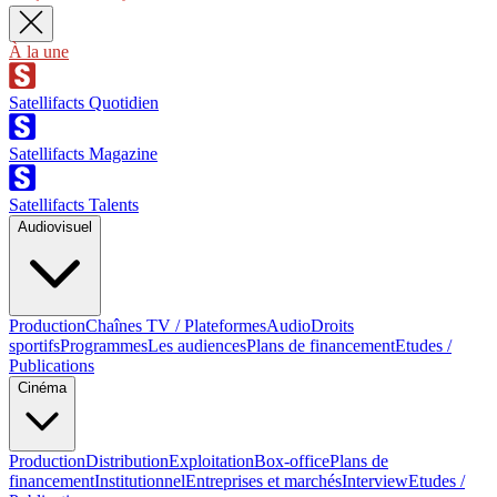
À la une
Satellifacts Quotidien
Satellifacts Magazine
Satellifacts Talents
Audiovisuel
Production
Chaînes TV / Plateformes
Audio
Droits
sportifs
Programmes
Les audiences
Plans de financement
Etudes /
Publications
Cinéma
Production
Distribution
Exploitation
Box-office
Plans de
financement
Institutionnel
Entreprises et marchés
Interview
Etudes /