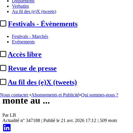
Disparitions
Verbatim
Au fil des (e)X (tweets)
Festivals - Évènements
Festivals - Marchés
Evénements
Accès libre
Institutionnel
Revue de presse
AgoraEU :
le secteur du
Au fil des (e)X (tweets)
cinéma et de l’audiovisuel
Nous contacter
•
Abonnements et Publicité
•
Qui sommes-nous ?
monte au ...
Par
LB
Actualité n° 347188
|
Publié le 21 avr. 2026 17:12
| 509 mots