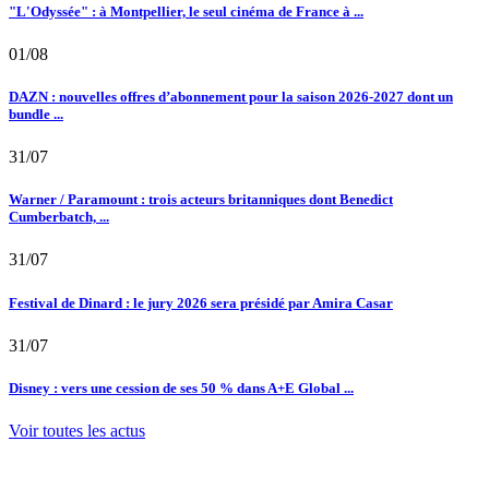
"L'Odyssée" : à Montpellier, le seul cinéma de France à ...
01/08
DAZN : nouvelles offres d’abonnement pour la saison 2026-2027 dont un
bundle ...
31/07
Warner / Paramount : trois acteurs britanniques dont Benedict
Cumberbatch, ...
31/07
Festival de Dinard : le jury 2026 sera présidé par Amira Casar
31/07
Disney : vers une cession de ses 50 % dans A+E Global ...
Voir toutes les actus