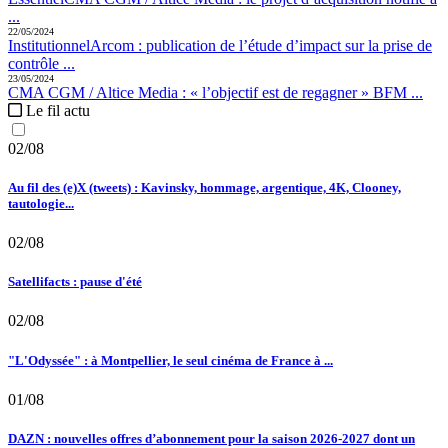
...
22/05/2024
Institutionnel
Arcom :
publication de l’étude d’impact sur la prise de
contrôle ...
23/05/2024
CMA CGM / Altice Media :
« l’objectif est de regagner » BFM ...
Le fil actu
02/08
Au fil des (e)X (tweets) : Kavinsky, hommage, argentique, 4K, Clooney,
tautologie...
02/08
Satellifacts : pause d'été
02/08
"L'Odyssée" : à Montpellier, le seul cinéma de France à ...
01/08
DAZN : nouvelles offres d’abonnement pour la saison 2026-2027 dont un