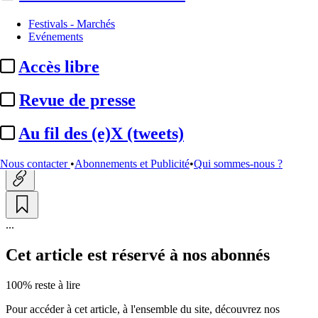
Essentiel
Festivals - Marchés
Evénements
Altice Media :
les ambitions de
Accès libre
Rodolphe Saadé (CMA CMG)
pour ...
Revue de presse
Au fil des (e)X (tweets)
Actualité n° 300821
|
Publié le 07 juin 2024 18:33
| 1672 mots
Nous contacter
•
Abonnements et Publicité
•
Qui sommes-nous ?
...
Cet article est réservé à nos abonnés
100% reste à lire
Pour accéder à cet article, à l'ensemble du site, découvrez nos