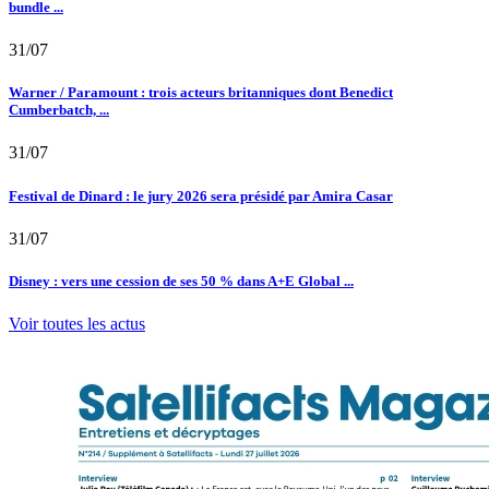
bundle ...
31/07
Warner / Paramount : trois acteurs britanniques dont Benedict
Cumberbatch, ...
31/07
Festival de Dinard : le jury 2026 sera présidé par Amira Casar
31/07
Disney : vers une cession de ses 50 % dans A+E Global ...
Voir toutes les actus