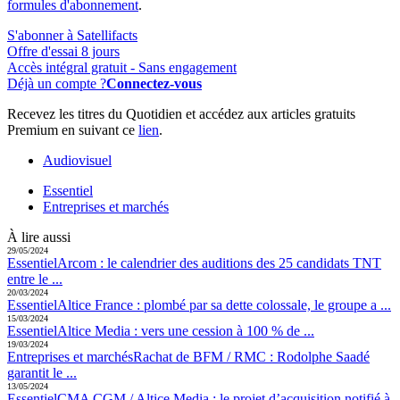
formules d'abonnement
.
S'abonner à Satellifacts
Offre d'essai 8 jours
Accès intégral gratuit - Sans engagement
Déjà un compte ?
Connectez-vous
Recevez les titres du Quotidien et accédez aux articles gratuits
Premium en suivant ce
lien
.
Audiovisuel
Essentiel
Entreprises et marchés
À lire aussi
29/05/2024
Essentiel
Arcom :
le calendrier des auditions des 25 candidats TNT
entre le ...
20/03/2024
Essentiel
Altice France :
plombé par sa dette colossale, le groupe a ...
15/03/2024
Essentiel
Altice Media :
vers une cession à 100 % de ...
19/03/2024
Entreprises et marchés
Rachat de BFM / RMC :
Rodolphe Saadé
garantit le ...
13/05/2024
Essentiel
CMA CGM / Altice Media :
le projet d’acquisition notifié à