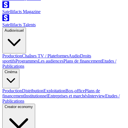
Satellifacts Magazine
Satellifacts Talents
Audiovisuel
Production
Chaînes TV / Plateformes
Audio
Droits
sportifs
Programmes
Les audiences
Plans de financement
Etudes /
Publications
Cinéma
Production
Distribution
Exploitation
Box-office
Plans de
financement
Institutionnel
Entreprises et marchés
Interview
Etudes /
Publications
Creator economy