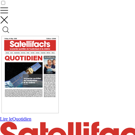
Contrôler vos données
Lire le
Quotidien