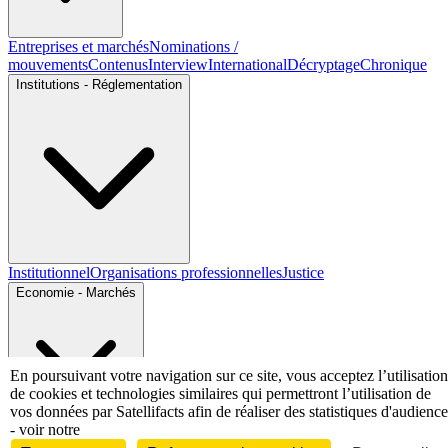
Entreprises et marchés
Nominations /
mouvements
Contenus
Interview
International
Décryptage
Chronique
Institutions - Réglementation
Institutionnel
Organisations professionnelles
Justice
Economie - Marchés
En poursuivant votre navigation sur ce site, vous acceptez l’utilisation
de cookies et technologies similaires qui permettront l’utilisation de
vos données par Satellifacts afin de réaliser des statistiques d'audience
- voir notre
Entreprises et marchés
Télécoms
Technologies
Industries