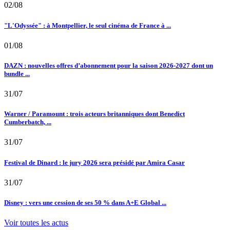
02/08
"L'Odyssée" : à Montpellier, le seul cinéma de France à ...
01/08
DAZN : nouvelles offres d’abonnement pour la saison 2026-2027 dont un
bundle ...
31/07
Warner / Paramount : trois acteurs britanniques dont Benedict
Cumberbatch, ...
31/07
Festival de Dinard : le jury 2026 sera présidé par Amira Casar
31/07
Disney : vers une cession de ses 50 % dans A+E Global ...
Voir toutes les actus