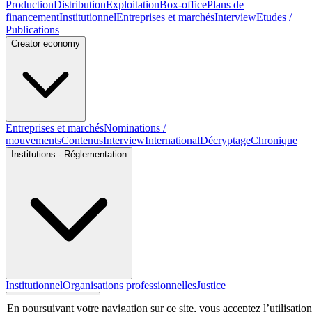
Production
Distribution
Exploitation
Box-office
Plans de
financement
Institutionnel
Entreprises et marchés
Interview
Etudes /
Publications
Creator economy
Entreprises et marchés
Nominations /
mouvements
Contenus
Interview
International
Décryptage
Chronique
Institutions - Réglementation
Institutionnel
Organisations professionnelles
Justice
Economie - Marchés
En poursuivant votre navigation sur ce site, vous acceptez l’utilisation