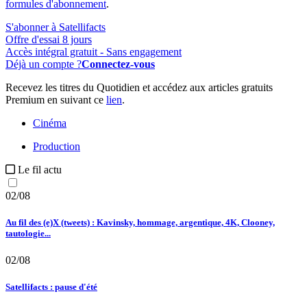
formules d'abonnement
.
S'abonner à Satellifacts
Offre d'essai 8 jours
Accès intégral gratuit - Sans engagement
Déjà un compte ?
Connectez-vous
Recevez les titres du Quotidien et accédez aux articles gratuits
Premium en suivant ce
lien
.
Cinéma
Production
Le fil actu
02/08
Au fil des (e)X (tweets) : Kavinsky, hommage, argentique, 4K, Clooney,
tautologie...
02/08
Satellifacts : pause d'été