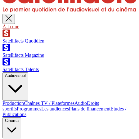
À la une
Satellifacts Quotidien
Satellifacts Magazine
Satellifacts Talents
Audiovisuel
Production
Chaînes TV / Plateformes
Audio
Droits
sportifs
Programmes
Les audiences
Plans de financement
Etudes /
Publications
Cinéma