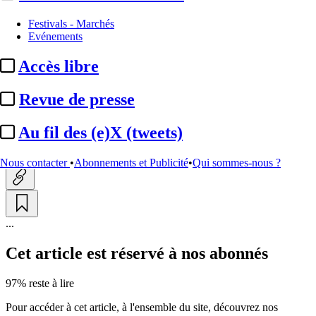
Production
Festivals - Marchés
Evénements
Amazon MGM Studios /
Accès libre
Hasbro :
un film live action
« My ...
Revue de presse
Au fil des (e)X (tweets)
Actualité n° 323291
|
Publié le 16 juil. 2025 11:21
| 172 mots
Nous contacter
•
Abonnements et Publicité
•
Qui sommes-nous ?
...
Cet article est réservé à nos abonnés
97% reste à lire
Pour accéder à cet article, à l'ensemble du site, découvrez nos