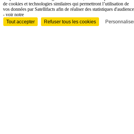
de cookies et technologies similaires qui permettront l’utilisation de
vos données par Satellifacts afin de réaliser des statistiques d'audience
- voir notre
Tout accepter
Refuser tous les cookies
Personnaliser
Entreprises et marchés
Télécoms
Technologies
Industries
techniques
Diversifications
International
International
Personnalités
Interview
Biographies
Nominations /
mouvements
Distinctions
Disparitions
Verbatim
Au fil des (e)X
(tweets)
Festivals - Évènements