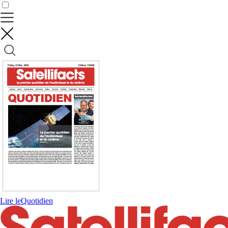
Contrôler vos données
Lire le
Quotidien