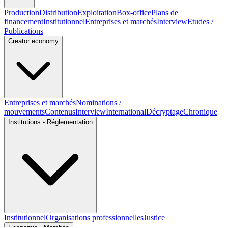
Production
Distribution
Exploitation
Box-office
Plans de
financement
Institutionnel
Entreprises et marchés
Interview
Etudes /
Publications
Creator economy
Entreprises et marchés
Nominations /
mouvements
Contenus
Interview
International
Décryptage
Chronique
Institutions - Réglementation
Institutionnel
Organisations professionnelles
Justice
Economie - Marchés