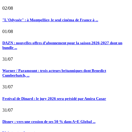
02/08
"L'Odyssée" : à Montpellier, le seul cinéma de France à ...
01/08
DAZN : nouvelles offres d’abonnement pour la saison 2026-2027 dont un
bundle ...
31/07
Warner / Paramount : trois acteurs britanniques dont Benedict
Cumberbatch, ...
31/07
Festival de Dinard : le jury 2026 sera présidé par Amira Casar
31/07
Disney : vers une cession de ses 50 % dans A+E Global ...