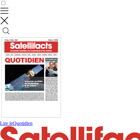
Contrôler vos données
Lire le
Quotidien