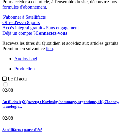
Pour accéder à cet article, à l'ensemble du site, découvrez nos
formules d'abonnement
.
S'abonner à Satellifacts
Offre d'essai 8 jours
Accès intégral gratuit - Sans engagement
Déjà un compte ?
Connectez-vous
Recevez les titres du Quotidien et accédez aux articles gratuits
Premium en suivant ce
lien
.
Audiovisuel
Production
Le fil actu
02/08
Au fil des (e)X (tweets) : Kavinsky, hommage, argentique, 4K, Clooney,
tautologie...
02/08
Satellifacts : pause d'été