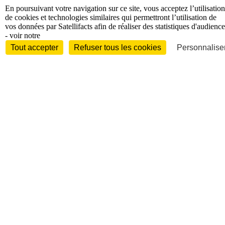
En poursuivant votre navigation sur ce site, vous acceptez l’utilisation
de cookies et technologies similaires qui permettront l’utilisation de
vos données par Satellifacts afin de réaliser des statistiques d'audience
- voir notre
Tout accepter
Refuser tous les cookies
Personnaliser
Entreprises et marchés
Télécoms
Technologies
Industries
techniques
Diversifications
International
International
Personnalités
Interview
Biographies
Nominations /
mouvements
Distinctions
Disparitions
Verbatim
Au fil des (e)X
(tweets)