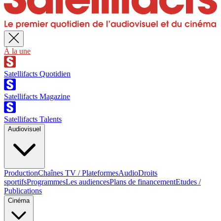
À la une
Satellifacts Quotidien
Satellifacts Magazine
Satellifacts Talents
Audiovisuel
Production
Chaînes TV / Plateformes
Audio
Droits
sportifs
Programmes
Les audiences
Plans de financement
Etudes /
Publications
Cinéma