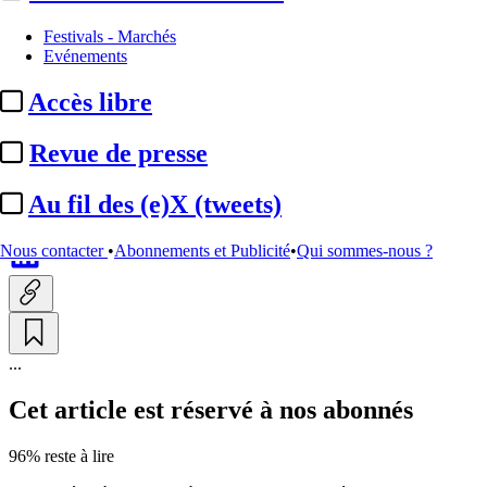
Production
Festivals - Marchés
Evénements
Apple TV :
commande d’une
Accès libre
série thriller avec Julia Garner
dans ...
Revue de presse
Au fil des (e)X (tweets)
Par
Yvane Dréant
Actualité n° 350738
|
Publié le 07 juil. 2026 10:44
| 140 mots
Nous contacter
•
Abonnements et Publicité
•
Qui sommes-nous ?
...
Cet article est réservé à nos abonnés
96% reste à lire