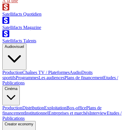
À la une
Satellifacts Quotidien
Satellifacts Magazine
Satellifacts Talents
Audiovisuel
Production
Chaînes TV / Plateformes
Audio
Droits
sportifs
Programmes
Les audiences
Plans de financement
Etudes /
Publications
Cinéma
Production
Distribution
Exploitation
Box-office
Plans de
financement
Institutionnel
Entreprises et marchés
Interview
Etudes /
Publications
Creator economy