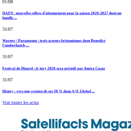
01/08
DAZN : nouvelles offres d’abonnement pour la saison 2026-2027 dont un
bundle ...
31/07
Warner / Paramount : trois acteurs britanniques dont Benedict
Cumberbatch, ...
31/07
Festival de Dinard : le jury 2026 sera présidé par Amira Casar
31/07
Disney : vers une cession de ses 50 % dans A+E Global ...
Voir toutes les actus