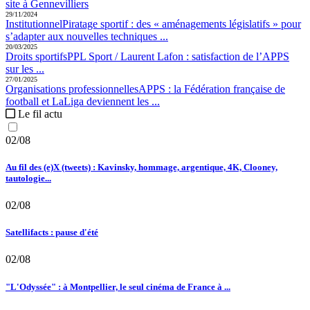
site à Gennevilliers
29/11/2024
Institutionnel
Piratage sportif :
des « aménagements législatifs » pour
s’adapter aux nouvelles techniques ...
20/03/2025
Droits sportifs
PPL Sport / Laurent Lafon :
satisfaction de l’APPS
sur les ...
27/01/2025
Organisations professionnelles
APPS :
la Fédération française de
football et LaLiga deviennent les ...
Le fil actu
02/08
Au fil des (e)X (tweets) : Kavinsky, hommage, argentique, 4K, Clooney,
tautologie...
02/08
Satellifacts : pause d'été
02/08
"L'Odyssée" : à Montpellier, le seul cinéma de France à ...