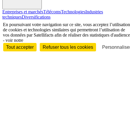
Entreprises et marchés
Télécoms
Technologies
Industries
techniques
Diversifications
International
En poursuivant votre navigation sur ce site, vous acceptez l’utilisation
de cookies et technologies similaires qui permettront l’utilisation de
vos données par Satellifacts afin de réaliser des statistiques d'audience
- voir notre
Tout accepter
Refuser tous les cookies
Personnaliser
International
Personnalités
Interview
Biographies
Nominations /
mouvements
Distinctions
Disparitions
Verbatim
Au fil des (e)X
(tweets)
Festivals - Évènements