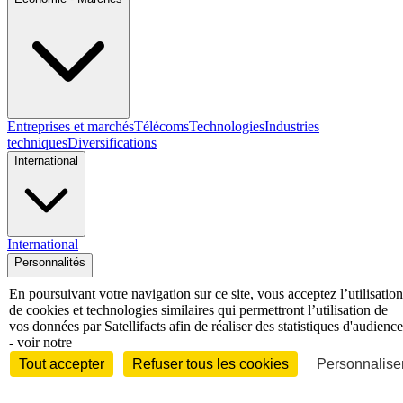
Entreprises et marchés
Télécoms
Technologies
Industries
techniques
Diversifications
International
International
Personnalités
En poursuivant votre navigation sur ce site, vous acceptez l’utilisation
de cookies et technologies similaires qui permettront l’utilisation de
vos données par Satellifacts afin de réaliser des statistiques d'audience
- voir notre
Interview
Biographies
Nominations /
Tout accepter
Refuser tous les cookies
Personnaliser
mouvements
Distinctions
Disparitions
Verbatim
Au fil des (e)X
(tweets)