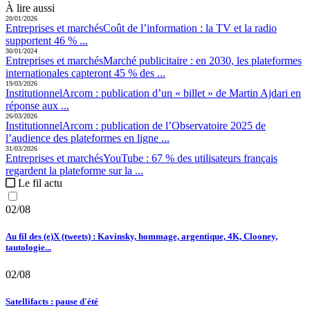
À lire aussi
20/01/2026
Entreprises et marchés
Coût de l’information :
la TV et la radio
supportent 46 % ...
30/01/2024
Entreprises et marchés
Marché publicitaire :
en 2030, les plateformes
internationales capteront 45 % des ...
19/03/2026
Institutionnel
Arcom :
publication d’un « billet » de Martin Ajdari en
réponse aux ...
26/03/2026
Institutionnel
Arcom :
publication de l’Observatoire 2025 de
l’audience des plateformes en ligne ...
31/03/2026
Entreprises et marchés
YouTube :
67 % des utilisateurs français
regardent la plateforme sur la ...
Le fil actu
02/08
Au fil des (e)X (tweets) : Kavinsky, hommage, argentique, 4K, Clooney,
tautologie...
02/08
Satellifacts : pause d'été