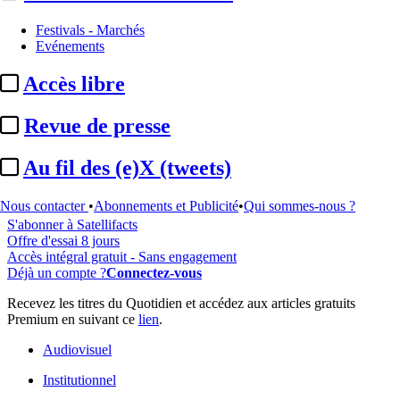
Festivals - Marchés
Evénements
...
Accès libre
Cet article est réservé à nos abonnés
Revue de presse
99% reste à lire
Au fil des (e)X (tweets)
Pour accéder à cet article, à l'ensemble du site, découvrez nos
formules d'abonnement
.
Nous contacter
•
Abonnements et Publicité
•
Qui sommes-nous ?
S'abonner à Satellifacts
Offre d'essai 8 jours
Accès intégral gratuit - Sans engagement
Déjà un compte ?
Connectez-vous
Recevez les titres du Quotidien et accédez aux articles gratuits
Premium en suivant ce
lien
.
Audiovisuel
Institutionnel