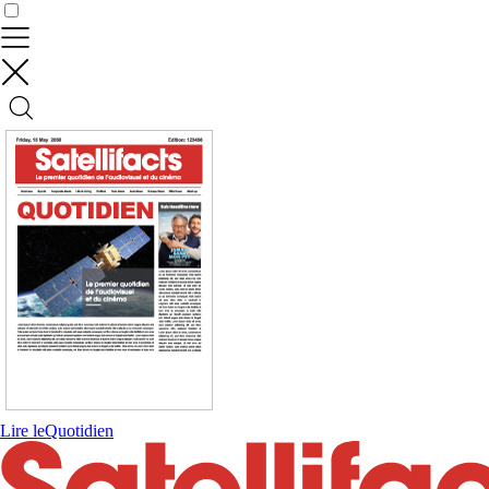
Contrôler vos données
Lire le
Quotidien