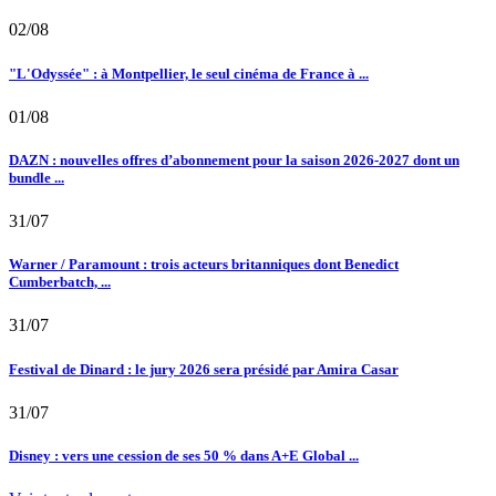
02/08
"L'Odyssée" : à Montpellier, le seul cinéma de France à ...
01/08
DAZN : nouvelles offres d’abonnement pour la saison 2026-2027 dont un
bundle ...
31/07
Warner / Paramount : trois acteurs britanniques dont Benedict
Cumberbatch, ...
31/07
Festival de Dinard : le jury 2026 sera présidé par Amira Casar
31/07
Disney : vers une cession de ses 50 % dans A+E Global ...