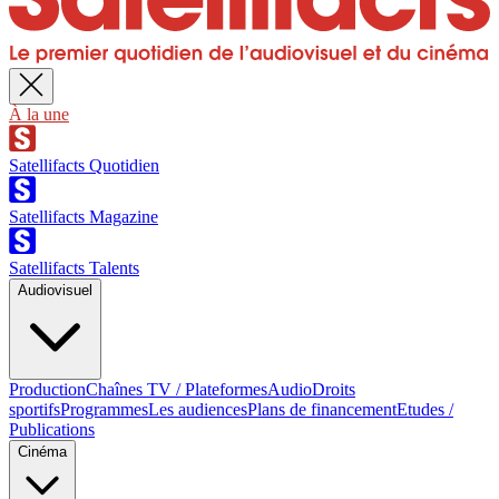
À la une
Satellifacts Quotidien
Satellifacts Magazine
Satellifacts Talents
Audiovisuel
Production
Chaînes TV / Plateformes
Audio
Droits
sportifs
Programmes
Les audiences
Plans de financement
Etudes /
Publications
Cinéma