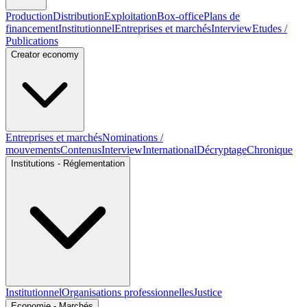
Production
Distribution
Exploitation
Box-office
Plans de
financement
Institutionnel
Entreprises et marchés
Interview
Etudes /
Publications
Creator economy
Entreprises et marchés
Nominations /
mouvements
Contenus
Interview
International
Décryptage
Chronique
Institutions - Réglementation
Institutionnel
Organisations professionnelles
Justice
Economie - Marchés