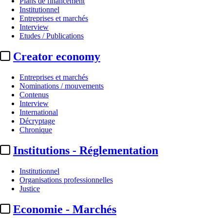
Plans de financement
Institutionnel
Entreprises et marchés
Interview
Etudes / Publications
Creator economy
Entreprises et marchés
Nominations / mouvements
Contenus
Interview
Institutionnel
International
Décryptage
Arcom :
présentation des premie
Chronique
Institutions - Réglementation
Par
LB
Actualité n° 349467
|
Publié le 09 juin 2026 18:32
| 287 mots
Institutionnel
Organisations professionnelles
Justice
Economie - Marchés