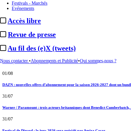
Festivals - Marchés
02/08
Evénements
Au fil des (e)X (tweets) : Kavinsky, hommage, argentique, 4K, Clooney, tautologi
Accès libre
02/08
Revue de presse
Satellifacts : pause d'été
Au fil des (e)X (tweets)
02/08
Nous contacter
•
Abonnements et Publicité
•
Qui sommes-nous ?
"L'Odyssée" : à Montpellier, le seul cinéma de France à ...
01/08
DAZN : nouvelles offres d’abonnement pour la saison 2026-2027 dont un bundle
31/07
Warner / Paramount : trois acteurs britanniques dont Benedict Cumberbatch, .
31/07
Festival de Dinard : le jury 2026 sera présidé par Amira Casar