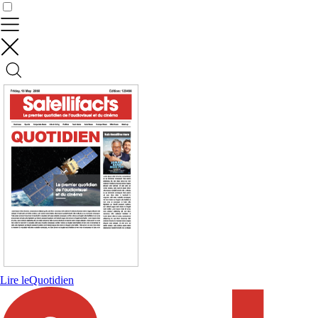
Contrôler vos données
Lire le
Quotidien