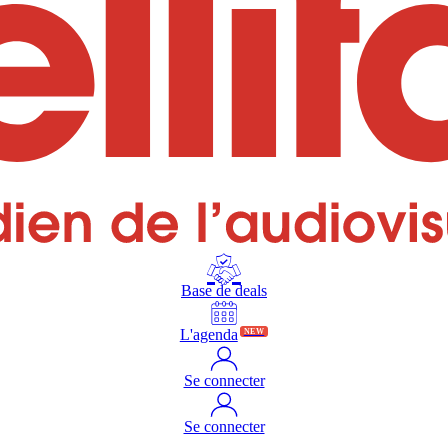
Base de deals
L'agenda
NEW
Se connecter
Se connecter