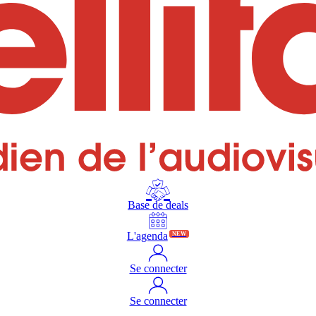
Base de deals
L'agenda
NEW
Se connecter
Se connecter