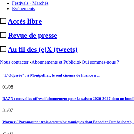
Festivals - Marchés
Le fil actu
Evénements
02/08
Accès libre
Au fil des (e)X (tweets) : Kavinsky, hommage, argentique, 4K, Clooney, tautologi
Revue de presse
02/08
Au fil des (e)X (tweets)
Satellifacts : pause d'été
Nous contacter
•
Abonnements et Publicité
•
Qui sommes-nous ?
02/08
"L'Odyssée" : à Montpellier, le seul cinéma de France à ...
01/08
DAZN : nouvelles offres d’abonnement pour la saison 2026-2027 dont un bundle
31/07
Warner / Paramount : trois acteurs britanniques dont Benedict Cumberbatch, .
31/07