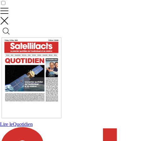
Contrôler vos données
Lire le
Quotidien