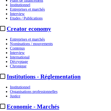
Plans de financement
Institutionnel
Entreprises et marchés
Interview
Etudes / Publications
Creator economy
Entreprises et marchés
Nominations / mouvements
Contenus
Interview
Chaînes TV / Plateformes
International
Décryptage
arte.tv :
après une 7e offre en ro
Chronique
Institutions - Réglementation
Actualité n° 322876
|
Publié le 07 juil. 2025 16:51
| 237 mots
Institutionnel
Organisations professionnelles
Justice
Economie - Marchés
...