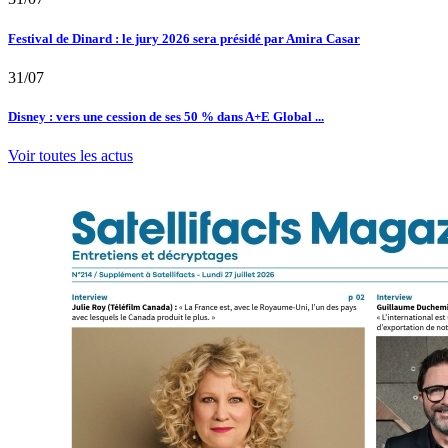
Festival de Dinard : le jury 2026 sera présidé par Amira Casar
31/07
Disney : vers une cession de ses 50 % dans A+E Global ...
Voir toutes les actus