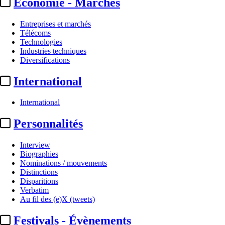
Economie - Marchés
Entreprises et marchés
Télécoms
Technologies
Industries techniques
Diversifications
International
International
Institutionnel
Personnalités
Assemblée nationale /
Interview
Audiovisuel public :
face à « la
Biographies
Nominations / mouvements
vacuité du ...
Distinctions
Disparitions
Verbatim
Par
LB
Au fil des (e)X (tweets)
Actualité n° 349910
|
Publié le 18 juin 2026 16:51
| 181 mots
Festivals - Évènements