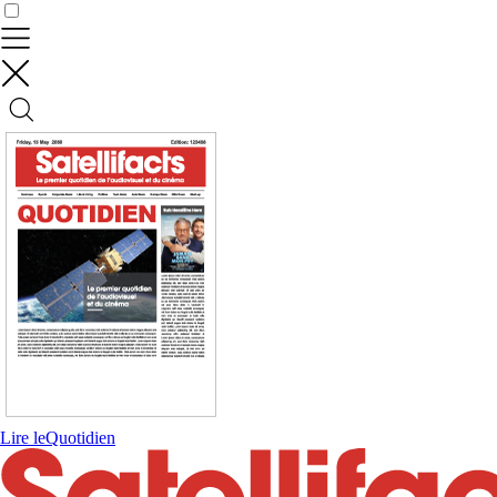
Contrôler vos données
Lire le
Quotidien