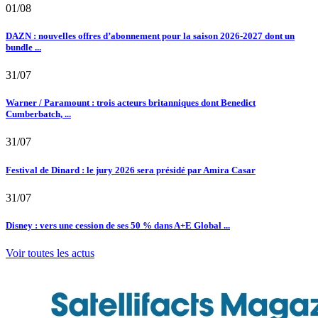
01/08
DAZN : nouvelles offres d’abonnement pour la saison 2026-2027 dont un
bundle ...
31/07
Warner / Paramount : trois acteurs britanniques dont Benedict
Cumberbatch, ...
31/07
Festival de Dinard : le jury 2026 sera présidé par Amira Casar
31/07
Disney : vers une cession de ses 50 % dans A+E Global ...
Voir toutes les actus