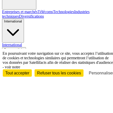
Entreprises et marchés
Télécoms
Technologies
Industries
techniques
Diversifications
International
International
Personnalités
En poursuivant votre navigation sur ce site, vous acceptez l’utilisation
de cookies et technologies similaires qui permettront l’utilisation de
vos données par Satellifacts afin de réaliser des statistiques d'audience
- voir notre
Tout accepter
Refuser tous les cookies
Personnaliser
Interview
Biographies
Nominations /
mouvements
Distinctions
Disparitions
Verbatim
Au fil des (e)X
(tweets)
Festivals - Évènements