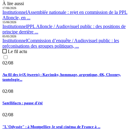
À lire aussi
17/06/2026
Institutionnel
Assemblée nationale :
rejet en commission de la PPL
Alloncle, en ...
15/06/2026
Institutionnel
PPL Alloncle / Audiovisuel public :
des positions de
principe derrière ...
05/05/2026
Institutionnel
Commission d’enquête / Audiovisuel public :
les
préconisations des groupes politiques, ...
Le fil actu
02/08
Au fil des (e)X (tweets) : Kavinsky, hommage, argentique, 4K, Clooney,
tautologie...
02/08
Satellifacts : pause d'été
02/08
"L'Odyssée" : à Montpellier, le seul cinéma de France à ...