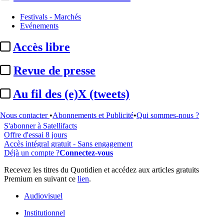
Festivals - Marchés
Evénements
...
Accès libre
Cet article est réservé à nos abonnés
Revue de presse
98% reste à lire
Au fil des (e)X (tweets)
Pour accéder à cet article, à l'ensemble du site, découvrez nos
formules d'abonnement
.
Nous contacter
•
Abonnements et Publicité
•
Qui sommes-nous ?
S'abonner à Satellifacts
Offre d'essai 8 jours
Accès intégral gratuit - Sans engagement
Déjà un compte ?
Connectez-vous
Recevez les titres du Quotidien et accédez aux articles gratuits
Premium en suivant ce
lien
.
Audiovisuel
Institutionnel