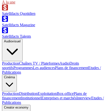
À la une
Satellifacts Quotidien
Satellifacts Magazine
Satellifacts Talents
Audiovisuel
Production
Chaînes TV / Plateformes
Audio
Droits
sportifs
Programmes
Les audiences
Plans de financement
Etudes /
Publications
Cinéma
Production
Distribution
Exploitation
Box-office
Plans de
financement
Institutionnel
Entreprises et marchés
Interview
Etudes /
Publications
Creator economy