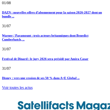
01/08
DAZN : nouvelles offres d’abonnement pour la saison 2026-2027 dont un
bundle ...
31/07
Warner / Paramount : trois acteurs britanniques dont Benedict
Cumberbatch, ...
31/07
Festival de Dinard : le jury 2026 sera présidé par Amira Casar
31/07
Disney : vers une cession de ses 50 % dans A+E Global ...
Voir toutes les actus