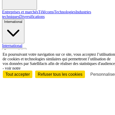
Entreprises et marchés
Télécoms
Technologies
Industries
techniques
Diversifications
International
International
Personnalités
En poursuivant votre navigation sur ce site, vous acceptez l’utilisation
de cookies et technologies similaires qui permettront l’utilisation de
vos données par Satellifacts afin de réaliser des statistiques d'audience
- voir notre
Tout accepter
Refuser tous les cookies
Personnaliser
Interview
Biographies
Nominations /
mouvements
Distinctions
Disparitions
Verbatim
Au fil des (e)X
(tweets)
Festivals - Évènements