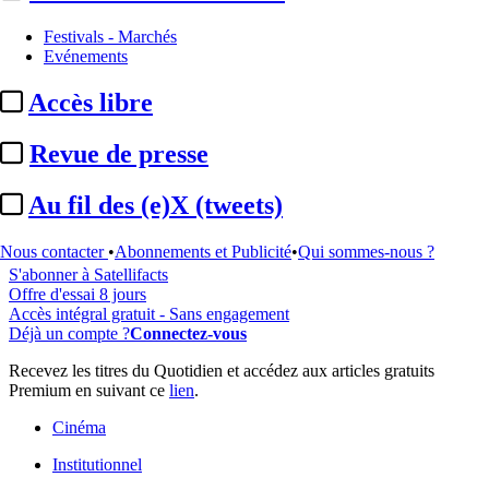
Festivals - Marchés
Evénements
...
Accès libre
Cet article est réservé à nos abonnés
Revue de presse
97% reste à lire
Au fil des (e)X (tweets)
Pour accéder à cet article, à l'ensemble du site, découvrez nos
formules d'abonnement
.
Nous contacter
•
Abonnements et Publicité
•
Qui sommes-nous ?
S'abonner à Satellifacts
Offre d'essai 8 jours
Accès intégral gratuit - Sans engagement
Déjà un compte ?
Connectez-vous
Recevez les titres du Quotidien et accédez aux articles gratuits
Premium en suivant ce
lien
.
Cinéma
Institutionnel