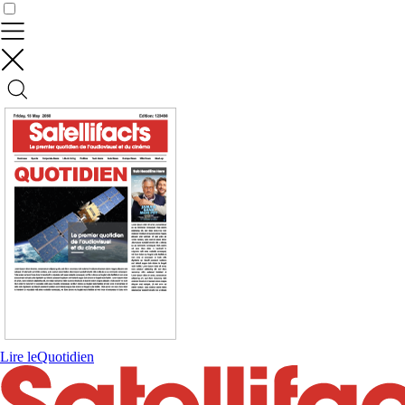
Contrôler vos données
Lire le
Quotidien