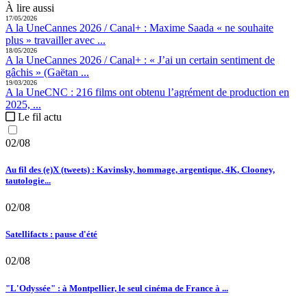
À lire aussi
17/05/2026
A la Une
Cannes 2026 / Canal+ :
Maxime Saada « ne souhaite
plus » travailler avec ...
18/05/2026
A la Une
Cannes 2026 / Canal+ :
« J’ai un certain sentiment de
gâchis » (Gaëtan ...
19/03/2026
A la Une
CNC :
216 films ont obtenu l’agrément de production en
2025, ...
Le fil actu
02/08
Au fil des (e)X (tweets) : Kavinsky, hommage, argentique, 4K, Clooney,
tautologie...
02/08
Satellifacts : pause d'été
02/08
"L'Odyssée" : à Montpellier, le seul cinéma de France à ...