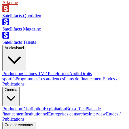
À la une
Satellifacts Quotidien
Satellifacts Magazine
Satellifacts Talents
Audiovisuel
Production
Chaînes TV / Plateformes
Audio
Droits
sportifs
Programmes
Les audiences
Plans de financement
Etudes /
Publications
Cinéma
Production
Distribution
Exploitation
Box-office
Plans de
financement
Institutionnel
Entreprises et marchés
Interview
Etudes /
Publications
Creator economy