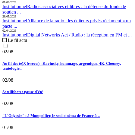
01/06/2026
Institutionnel
Radios associatives et libres :
la défense du fonds de
soutien ...
26/05/2026
Institutionnel
Alliance de la radio :
les éditeurs privés réclament « un
pacte ...
02/04/2026
Institutionnel
Digital Networks Act / Radio :
la réception en FM et ...
Le fil actu
02/08
Au fil des (e)X (tweets) : Kavinsky, hommage, argentique, 4K, Clooney,
tautologie...
02/08
Satellifacts : pause d'été
02/08
"L'Odyssée" : à Montpellier, le seul cinéma de France à ...
01/08