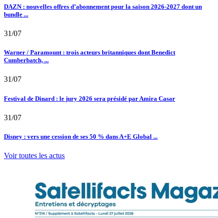
DAZN : nouvelles offres d’abonnement pour la saison 2026-2027 dont un
bundle ...
31/07
Warner / Paramount : trois acteurs britanniques dont Benedict
Cumberbatch, ...
31/07
Festival de Dinard : le jury 2026 sera présidé par Amira Casar
31/07
Disney : vers une cession de ses 50 % dans A+E Global ...
Voir toutes les actus