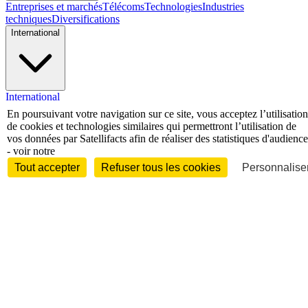
Entreprises et marchés
Télécoms
Technologies
Industries
techniques
Diversifications
International
International
Personnalités
En poursuivant votre navigation sur ce site, vous acceptez l’utilisation
de cookies et technologies similaires qui permettront l’utilisation de
vos données par Satellifacts afin de réaliser des statistiques d'audience
- voir notre
Tout accepter
Refuser tous les cookies
Personnaliser
Interview
Biographies
Nominations /
mouvements
Distinctions
Disparitions
Verbatim
Au fil des (e)X
(tweets)
Festivals - Évènements