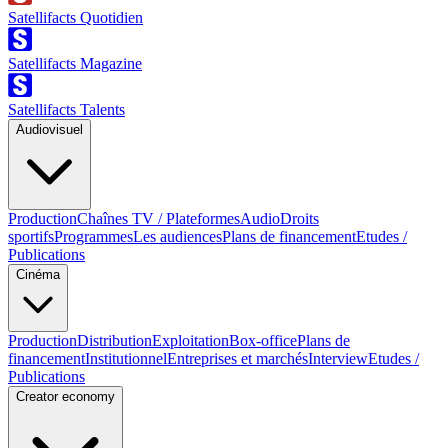
Satellifacts Quotidien
Satellifacts Magazine
Satellifacts Talents
Audiovisuel
Production
Chaînes TV / Plateformes
Audio
Droits
sportifs
Programmes
Les audiences
Plans de financement
Etudes /
Publications
Cinéma
Production
Distribution
Exploitation
Box-office
Plans de
financement
Institutionnel
Entreprises et marchés
Interview
Etudes /
Publications
Creator economy