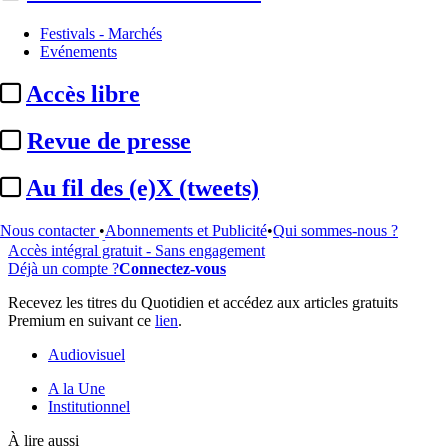
Festivals - Marchés
...
Evénements
Cet article est réservé à nos abonnés
Accès libre
99% reste à lire
Revue de presse
Pour accéder à cet article, à l'ensemble du site, découvrez nos
formules d'abonnement
.
Au fil des (e)X (tweets)
S'abonner à Satellifacts
Nous contacter
•
Abonnements et Publicité
•
Qui sommes-nous ?
Offre d'essai 8 jours
Accès intégral gratuit - Sans engagement
Déjà un compte ?
Connectez-vous
Recevez les titres du Quotidien et accédez aux articles gratuits
Premium en suivant ce
lien
.
Audiovisuel
A la Une
Institutionnel
À lire aussi