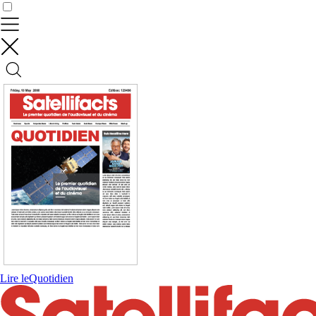
Contrôler vos données
Lire le
Quotidien