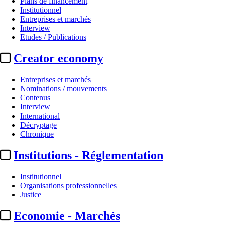
Plans de financement
Institutionnel
Entreprises et marchés
Interview
Etudes / Publications
Creator economy
Entreprises et marchés
Nominations / mouvements
Contenus
Interview
Les audiences
International
Décryptage
Audiences 02/07/2026 :
M6 large
Chronique
Institutions - Réglementation
Actualité n° 350604
|
Publié le 03 juil. 2026 09:28
| 217 mots
Institutionnel
Organisations professionnelles
Justice
Economie - Marchés
...