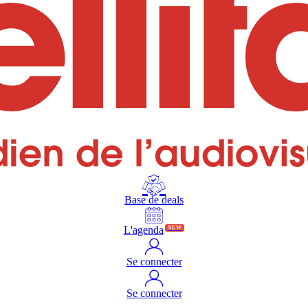
Base de deals
L'agenda
NEW
Se connecter
Se connecter