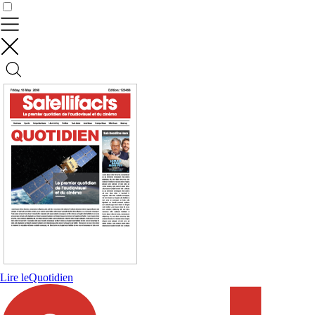
Contrôler vos données
Lire le
Quotidien