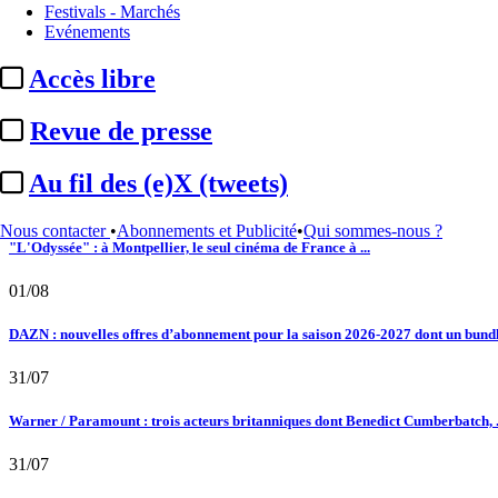
Festivals - Marchés
02/08
Evénements
Au fil des (e)X (tweets) : Kavinsky, hommage, argentique, 4K, Clooney, tautologi
Accès libre
02/08
Revue de presse
Satellifacts : pause d'été
Au fil des (e)X (tweets)
02/08
Nous contacter
•
Abonnements et Publicité
•
Qui sommes-nous ?
"L'Odyssée" : à Montpellier, le seul cinéma de France à ...
01/08
DAZN : nouvelles offres d’abonnement pour la saison 2026-2027 dont un bundle
31/07
Warner / Paramount : trois acteurs britanniques dont Benedict Cumberbatch, .
31/07