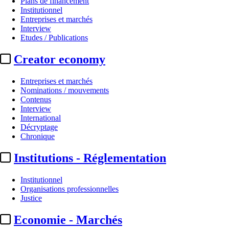
Plans de financement
Institutionnel
Entreprises et marchés
Interview
Etudes / Publications
Creator economy
Entreprises et marchés
Nominations / mouvements
Contenus
Interview
Les audiences
International
Décryptage
Audiences 07/06/2026 :
« Chasse 
Chronique
Institutions - Réglementation
Actualité n° 349349
|
Publié le 08 juin 2026 09:26
| 268 mots
Institutionnel
Organisations professionnelles
Justice
Economie - Marchés
...