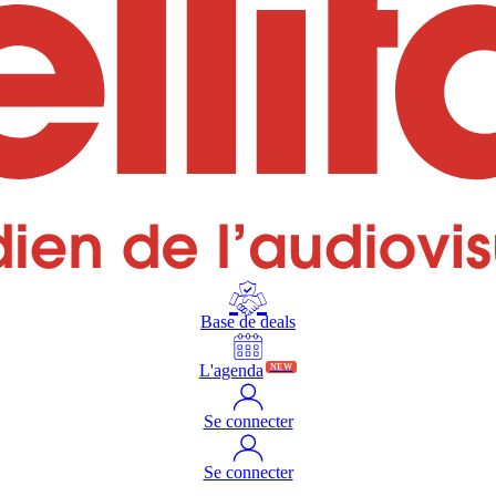
Base de deals
L'agenda
NEW
Se connecter
Se connecter