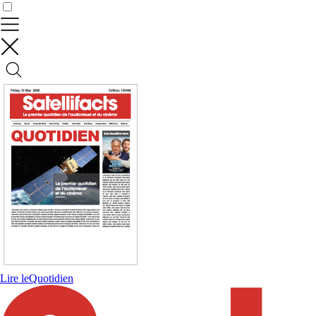
Contrôler vos données
Lire le
Quotidien