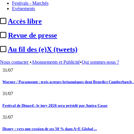
Festivals - Marchés
Evénements
Satellifacts : pause d'été
Accès libre
02/08
Revue de presse
"L'Odyssée" : à Montpellier, le seul cinéma de France à ...
01/08
Au fil des (e)X (tweets)
DAZN : nouvelles offres d’abonnement pour la saison 2026-2027 dont un bundle
Nous contacter
•
Abonnements et Publicité
•
Qui sommes-nous ?
31/07
Warner / Paramount : trois acteurs britanniques dont Benedict Cumberbatch, .
31/07
Festival de Dinard : le jury 2026 sera présidé par Amira Casar
31/07
Disney : vers une cession de ses 50 % dans A+E Global ...