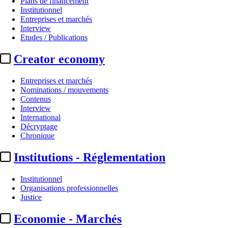
Plans de financement
Institutionnel
Entreprises et marchés
Interview
Etudes / Publications
Creator economy
Entreprises et marchés
Nominations / mouvements
Contenus
Interview
Les audiences
International
Décryptage
Audiences 07/07/2026 :
M6 domine
Chronique
Institutions - Réglementation
Par
Damien Choppin
Actualité n° 350761
|
Publié le 08 juil. 2026 09:29
| 293 mots
Institutionnel
Organisations professionnelles
Justice
Economie - Marchés