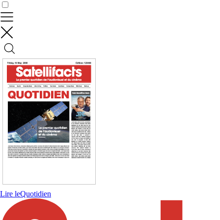
Contrôler vos données
Lire le
Quotidien