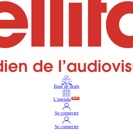
Base de deals
L'agenda
NEW
Se connecter
Se connecter