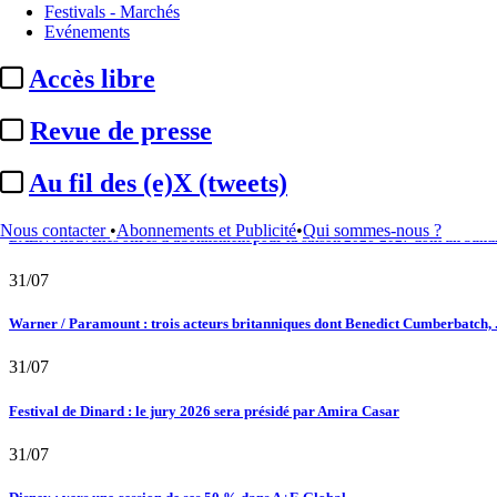
Festivals - Marchés
02/08
Evénements
Satellifacts : pause d'été
Accès libre
02/08
Revue de presse
"L'Odyssée" : à Montpellier, le seul cinéma de France à ...
Au fil des (e)X (tweets)
01/08
Nous contacter
•
Abonnements et Publicité
•
Qui sommes-nous ?
DAZN : nouvelles offres d’abonnement pour la saison 2026-2027 dont un bundle
31/07
Warner / Paramount : trois acteurs britanniques dont Benedict Cumberbatch, .
31/07
Festival de Dinard : le jury 2026 sera présidé par Amira Casar
31/07