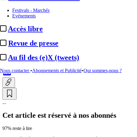
Les audiences
Festivals - Marchés
Evénements
Audiences 08/05/2026 :
Accès libre
« Tropiques criminels » leader
en hausse avec le final ...
Revue de presse
Au fil des (e)X (tweets)
Par
Christine Monfort
Actualité n° 347878
|
Publié le 10 mai 2026 14:38
| 208 mots
Nous contacter
•
Abonnements et Publicité
•
Qui sommes-nous ?
...
Cet article est réservé à nos abonnés
97% reste à lire