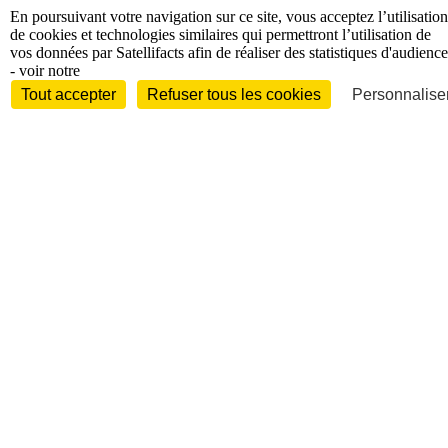
En poursuivant votre navigation sur ce site, vous acceptez l’utilisation
de cookies et technologies similaires qui permettront l’utilisation de
vos données par Satellifacts afin de réaliser des statistiques d'audience
- voir notre
Tout accepter
Refuser tous les cookies
Personnaliser
Entreprises et marchés
Télécoms
Technologies
Industries
techniques
Diversifications
International
International
Personnalités
Interview
Biographies
Nominations /
mouvements
Distinctions
Disparitions
Verbatim
Au fil des (e)X
(tweets)