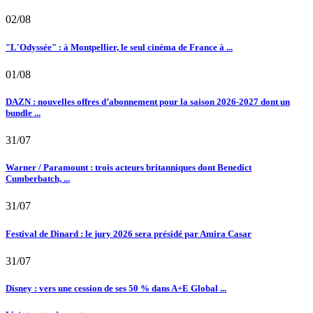
02/08
"L'Odyssée" : à Montpellier, le seul cinéma de France à ...
01/08
DAZN : nouvelles offres d’abonnement pour la saison 2026-2027 dont un
bundle ...
31/07
Warner / Paramount : trois acteurs britanniques dont Benedict
Cumberbatch, ...
31/07
Festival de Dinard : le jury 2026 sera présidé par Amira Casar
31/07
Disney : vers une cession de ses 50 % dans A+E Global ...