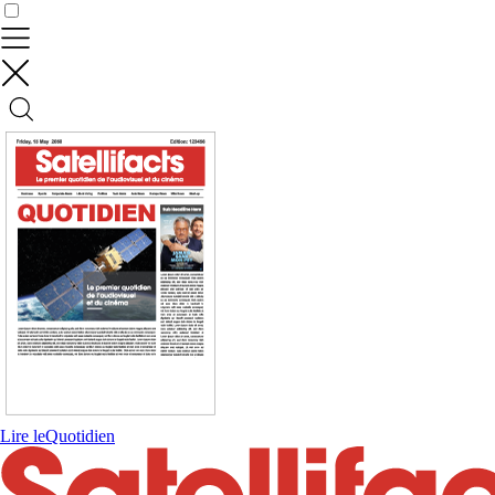
Contrôler vos données
Lire le
Quotidien