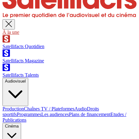
À la une
Satellifacts Quotidien
Satellifacts Magazine
Satellifacts Talents
Audiovisuel
Production
Chaînes TV / Plateformes
Audio
Droits
sportifs
Programmes
Les audiences
Plans de financement
Etudes /
Publications
Cinéma