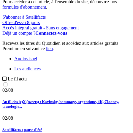
Pour accéder à cet article, à l'ensemble du site, découvrez nos
formules d'abonnement
.
S'abonner à Satellifacts
Offre d'essai 8 jours
Accès intégral gratuit - Sans engagement
Déjà un compte ?
Connectez-vous
Recevez les titres du Quotidien et accédez aux articles gratuits
Premium en suivant ce
lien
.
Audiovisuel
Les audiences
Le fil actu
02/08
Au fil des (e)X (tweets) : Kavinsky, hommage, argentique, 4K, Clooney,
tautologie...
02/08
Satellifacts : pause d'été