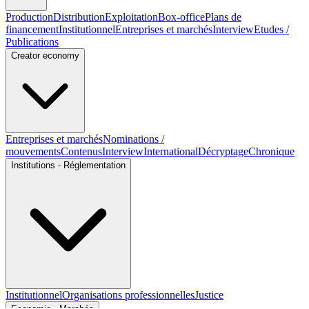
Production
Distribution
Exploitation
Box-office
Plans de
financement
Institutionnel
Entreprises et marchés
Interview
Etudes /
Publications
Creator economy
Entreprises et marchés
Nominations /
mouvements
Contenus
Interview
International
Décryptage
Chronique
Institutions - Réglementation
Institutionnel
Organisations professionnelles
Justice
Economie - Marchés