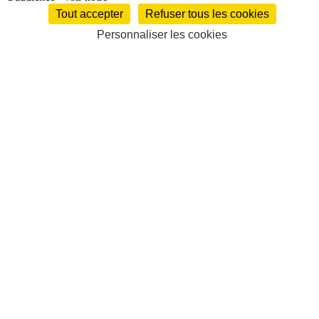
Tout accepter
Refuser tous les cookies
Personnaliser les cookies
À la une
Satellifacts Quotidien
Satellifacts Magazine
Satellifacts Talents
Audiovisuel
Production
Chaînes TV / Plateformes
Audio
Droits
sportifs
Programmes
Les audiences
Plans de financement
Etudes /
Publications
Cinéma
Production
Distribution
Exploitation
Box-office
Plans de
financement
Institutionnel
Entreprises et marchés
Interview
Etudes /