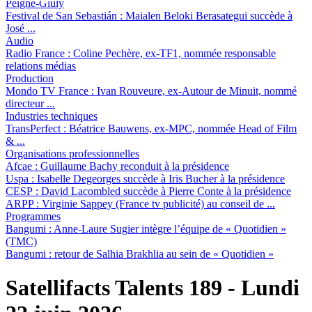
Peigné-Giuly
Festival de San Sebastián :
Maialen Beloki Berasategui succède à
José ...
Audio
Radio France :
Coline Pechère, ex-TF1, nommée responsable
relations médias
Production
Mondo TV France :
Ivan Rouveure, ex-Autour de Minuit, nommé
directeur ...
Industries techniques
TransPerfect :
Béatrice Bauwens, ex-MPC, nommée Head of Film
& ...
Organisations professionnelles
Afcae :
Guillaume Bachy reconduit à la présidence
Uspa :
Isabelle Degeorges succède à Iris Bucher à la présidence
CESP :
David Lacombled succède à Pierre Conte à la présidence
ARPP :
Virginie Sappey (France tv publicité) au conseil de ...
Programmes
Bangumi :
Anne-Laure Sugier intègre l’équipe de « Quotidien »
(TMC)
Bangumi :
retour de Salhia Brakhlia au sein de « Quotidien »
Satellifacts Talents 189 - Lundi