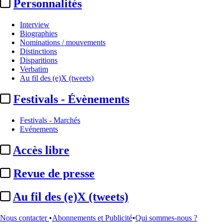
Personnalités
Interview
Biographies
Nominations / mouvements
Distinctions
Disparitions
Verbatim
Au fil des (e)X (tweets)
Festivals - Évènements
Festivals - Marchés
Evénements
Accès libre
A la Une
Groupe M6 :
départ de Jérôme Fouqueray, DG programmes et ...
Revue de presse
Institutionnel
Ministère de la Culture :
Valérie Mouroux renouvelée aux Affaires
Au fil des (e)X (tweets)
européennes ...
Festivals - Marchés
Documentaire sur grand écran :
départ de la présidente Annick
Nous contacter
•
Abonnements et Publicité
•
Qui sommes-nous ?