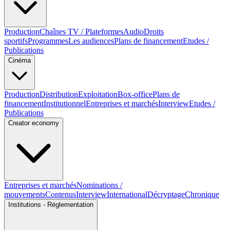
Production
Chaînes TV / Plateformes
Audio
Droits
sportifs
Programmes
Les audiences
Plans de financement
Etudes /
Publications
Cinéma
Production
Distribution
Exploitation
Box-office
Plans de
financement
Institutionnel
Entreprises et marchés
Interview
Etudes /
Publications
Creator economy
Entreprises et marchés
Nominations /
mouvements
Contenus
Interview
International
Décryptage
Chronique
Institutions - Réglementation