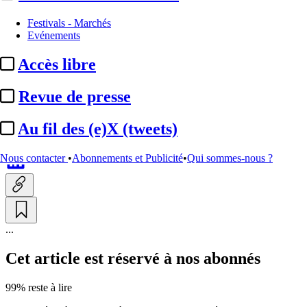
Les audiences
Festivals - Marchés
Evénements
Audiences 11/06/2026 :
Accès libre
4,8 millions de téléspectateurs
devant M6, en tête avec ...
Revue de presse
Au fil des (e)X (tweets)
Par
Anastasia Svoboda
Actualité n° 349514
|
Publié le 12 juin 2026 09:29
| 410 mots
Nous contacter
•
Abonnements et Publicité
•
Qui sommes-nous ?
...
Cet article est réservé à nos abonnés
99% reste à lire