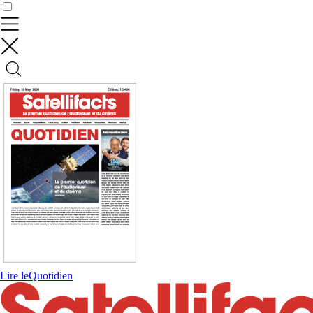
Contrôler vos données
Lire le
Quotidien