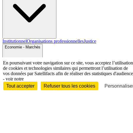
Institutionnel
Organisations professionnelles
Justice
Economie - Marchés
En poursuivant votre navigation sur ce site, vous acceptez l’utilisation
de cookies et technologies similaires qui permettront l’utilisation de
vos données par Satellifacts afin de réaliser des statistiques d'audience
- voir notre
Tout accepter
Refuser tous les cookies
Personnaliser
Entreprises et marchés
Télécoms
Technologies
Industries
techniques
Diversifications
International
International