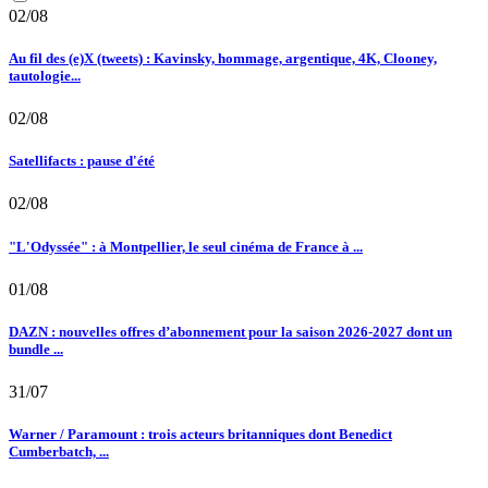
02/08
Au fil des (e)X (tweets) : Kavinsky, hommage, argentique, 4K, Clooney,
tautologie...
02/08
Satellifacts : pause d'été
02/08
"L'Odyssée" : à Montpellier, le seul cinéma de France à ...
01/08
DAZN : nouvelles offres d’abonnement pour la saison 2026-2027 dont un
bundle ...
31/07
Warner / Paramount : trois acteurs britanniques dont Benedict
Cumberbatch, ...