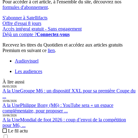
Pour accéder à cet article, à l'ensemble du site, découvrez nos
formules d'abonnement
.
S'abonner à Satellifacts
Offre d'essai 8 jours
Accès intégral gratuit - Sans engagement
Déjà un compte ?
Connectez-vous
Recevez les titres du Quotidien et accédez aux articles gratuits
Premium en suivant ce
lien
.
Audiovisuel
Les audiences
À lire aussi
06/05/2026
A la Une
Groupe M6 :
un dispositif XXL pour sa première Coupe du
...
10/06/2026
A la Une
Philippe Bony (M6) :
YouTube sera « un espace
complémentaire, pour proposer ...
10/06/2026
A la Une
Mondial de foot 2026 :
coup d’envoi de la compétition
pour M6, ...
Le fil actu