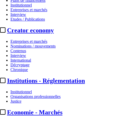
Plans de financement
Institutionnel
Entreprises et marchés
Interview
Etudes / Publications
Creator economy
Entreprises et marchés
Nominations / mouvements
Contenus
Interview
Les audiences
International
Décryptage
Audiences 12/06/2026 :
le match 
Chronique
Institutions - Réglementation
Par
Julie Souvestre
Actualité n° 349655
|
Publié le 13 juin 2026 09:30
| 186 mots
Institutionnel
Organisations professionnelles
Justice
Economie - Marchés