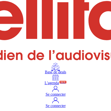
Base de deals
L'agenda
NEW
Se connecter
Se connecter