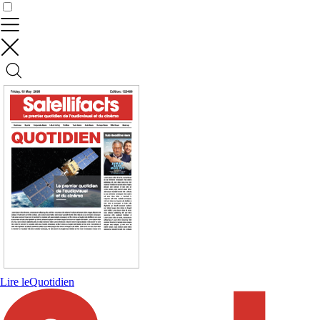
Contrôler vos données
Lire le
Quotidien