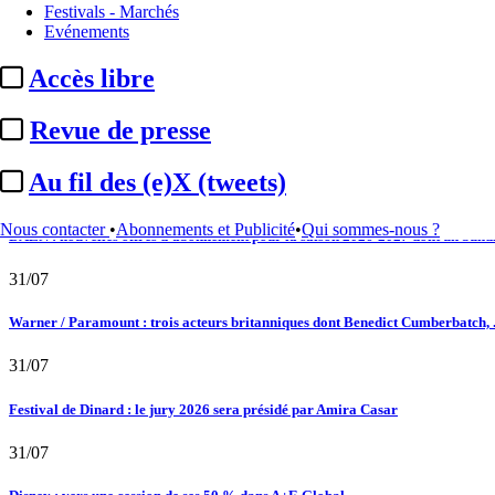
Festivals - Marchés
02/08
Evénements
Satellifacts : pause d'été
Accès libre
02/08
Revue de presse
"L'Odyssée" : à Montpellier, le seul cinéma de France à ...
Au fil des (e)X (tweets)
01/08
Nous contacter
•
Abonnements et Publicité
•
Qui sommes-nous ?
DAZN : nouvelles offres d’abonnement pour la saison 2026-2027 dont un bundle
31/07
Warner / Paramount : trois acteurs britanniques dont Benedict Cumberbatch, .
31/07
Festival de Dinard : le jury 2026 sera présidé par Amira Casar
31/07