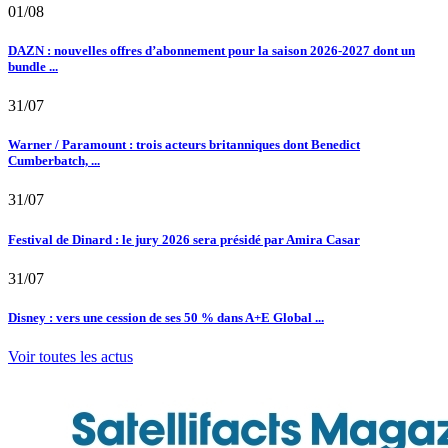
01/08
DAZN : nouvelles offres d’abonnement pour la saison 2026-2027 dont un
bundle ...
31/07
Warner / Paramount : trois acteurs britanniques dont Benedict
Cumberbatch, ...
31/07
Festival de Dinard : le jury 2026 sera présidé par Amira Casar
31/07
Disney : vers une cession de ses 50 % dans A+E Global ...
Voir toutes les actus