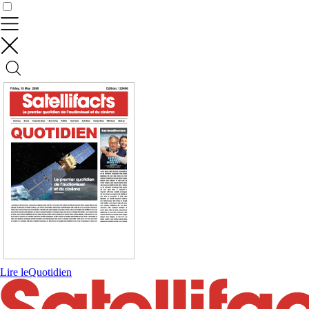
Contrôler vos données
Lire le
Quotidien