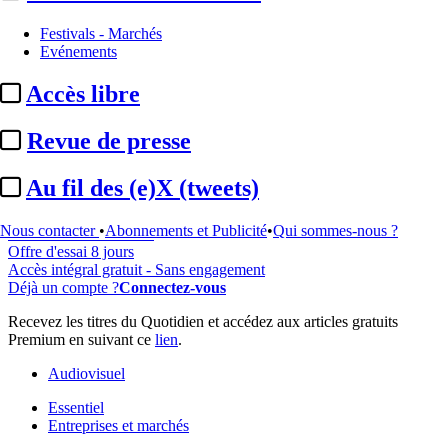
Festivals - Marchés
Evénements
...
Accès libre
Cet article est réservé à nos abonnés
Revue de presse
98% reste à lire
Pour accéder à cet article, à l'ensemble du site, découvrez nos
Au fil des (e)X (tweets)
formules d'abonnement
.
Nous contacter
•
Abonnements et Publicité
•
Qui sommes-nous ?
S'abonner à Satellifacts
Offre d'essai 8 jours
Accès intégral gratuit - Sans engagement
Déjà un compte ?
Connectez-vous
Recevez les titres du Quotidien et accédez aux articles gratuits
Premium en suivant ce
lien
.
Audiovisuel
Essentiel
Entreprises et marchés