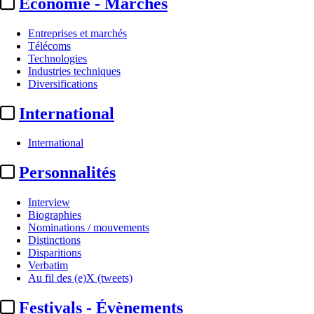
Economie - Marchés
Entreprises et marchés
Télécoms
Technologies
Industries techniques
Diversifications
International
International
Essentiel
Personnalités
Banijay :
création de la
Interview
division Banijay Sports, sans
Biographies
Nominations / mouvements
s’aventurer sur ...
Distinctions
Disparitions
Verbatim
Actualité n° 292299
|
Publié le 28 nov. 2023 19:15
| 267 mots
Au fil des (e)X (tweets)
Festivals - Évènements