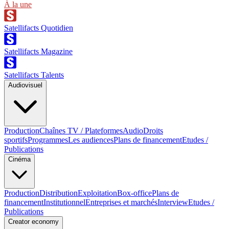
À la une
Satellifacts Quotidien
Satellifacts Magazine
Satellifacts Talents
Audiovisuel
Production
Chaînes TV / Plateformes
Audio
Droits
sportifs
Programmes
Les audiences
Plans de financement
Etudes /
Publications
Cinéma
Production
Distribution
Exploitation
Box-office
Plans de
financement
Institutionnel
Entreprises et marchés
Interview
Etudes /
Publications
Creator economy