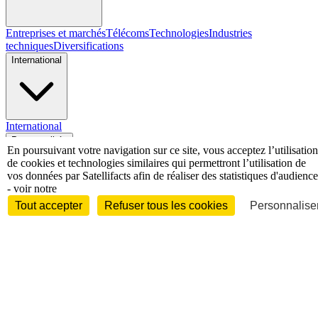
Entreprises et marchés
Télécoms
Technologies
Industries
techniques
Diversifications
International
International
Personnalités
En poursuivant votre navigation sur ce site, vous acceptez l’utilisation
de cookies et technologies similaires qui permettront l’utilisation de
vos données par Satellifacts afin de réaliser des statistiques d'audience
- voir notre
Tout accepter
Refuser tous les cookies
Personnaliser
Interview
Biographies
Nominations /
mouvements
Distinctions
Disparitions
Verbatim
Au fil des (e)X
(tweets)
Festivals - Évènements