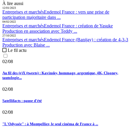
À lire aussi
12/01/2023
Entreprises et marchés
Endemol France :
vers une prise de
participation majoritaire dans ...
04/02/2022
Entreprises et marchés
Endemol France :
création de Yasuke
Production en association avec Teddy ...
27/10/2022
Entreprises et marchés
Endemol France (Banijay) :
création de 4-3-3
Production avec Blaise ...
Le fil actu
02/08
Au fil des (e)X (tweets) : Kavinsky, hommage, argentique, 4K, Clooney,
tautologie...
02/08
Satellifacts : pause d'été
02/08
"L'Odyssée" : à Montpellier, le seul cinéma de France à ...