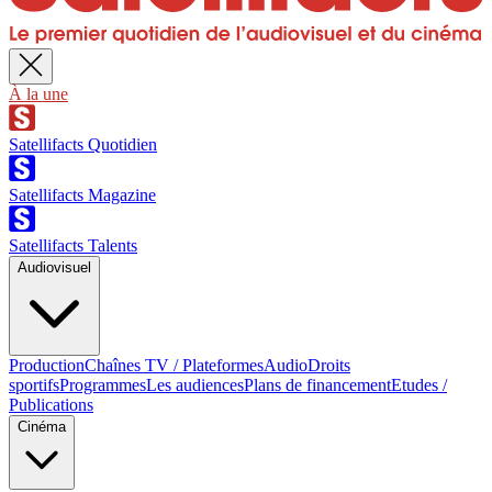
À la une
Satellifacts Quotidien
Satellifacts Magazine
Satellifacts Talents
Audiovisuel
Production
Chaînes TV / Plateformes
Audio
Droits
sportifs
Programmes
Les audiences
Plans de financement
Etudes /
Publications
Cinéma