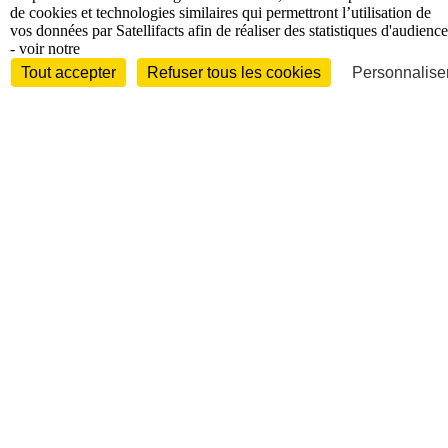
de cookies et technologies similaires qui permettront l’utilisation de
vos données par Satellifacts afin de réaliser des statistiques d'audience
- voir notre
Tout accepter
Refuser tous les cookies
Personnaliser
Entreprises et marchés
Télécoms
Technologies
Industries
techniques
Diversifications
International
International
Personnalités
Interview
Biographies
Nominations /
mouvements
Distinctions
Disparitions
Verbatim
Au fil des (e)X
(tweets)
Festivals - Évènements