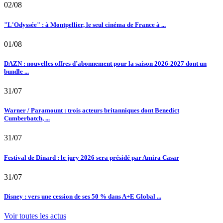
02/08
"L'Odyssée" : à Montpellier, le seul cinéma de France à ...
01/08
DAZN : nouvelles offres d’abonnement pour la saison 2026-2027 dont un
bundle ...
31/07
Warner / Paramount : trois acteurs britanniques dont Benedict
Cumberbatch, ...
31/07
Festival de Dinard : le jury 2026 sera présidé par Amira Casar
31/07
Disney : vers une cession de ses 50 % dans A+E Global ...
Voir toutes les actus