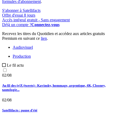
formules d'abonnement
.
S'abonner à Satellifacts
Offre d'essai 8 jours
Accès intégral gratuit - Sans engagement
Déjà un compte ?
Connectez-vous
Recevez les titres du Quotidien et accédez aux articles gratuits
Premium en suivant ce
lien
.
Audiovisuel
Production
Le fil actu
02/08
Au fil des (e)X (tweets) : Kavinsky, hommage, argentique, 4K, Clooney,
tautologie...
02/08
Satellifacts : pause d'été