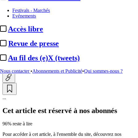
Production
Festivals - Marchés
Evénements
Banijay Kids & Family :
Accès libre
mandat international de la
série préscolaire ...
Revue de presse
Au fil des (e)X (tweets)
Actualité n° 350475
|
Publié le 01 juil. 2026 10:56
| 122 mots
Nous contacter
•
Abonnements et Publicité
•
Qui sommes-nous ?
...
Cet article est réservé à nos abonnés
96% reste à lire
Pour accéder à cet article, à l'ensemble du site, découvrez nos