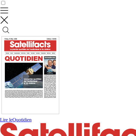
Contrôler vos données
Lire le
Quotidien