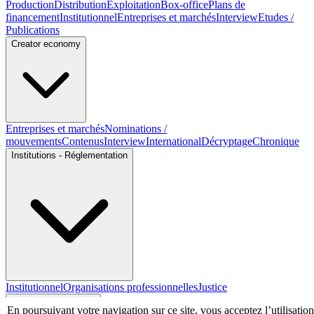
Production
Distribution
Exploitation
Box-office
Plans de
financement
Institutionnel
Entreprises et marchés
Interview
Etudes /
Publications
Creator economy
Entreprises et marchés
Nominations /
mouvements
Contenus
Interview
International
Décryptage
Chronique
Institutions - Réglementation
Institutionnel
Organisations professionnelles
Justice
Economie - Marchés
En poursuivant votre navigation sur ce site, vous acceptez l’utilisation