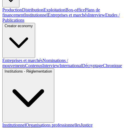
Production
Distribution
Exploitation
Box-office
Plans de
financement
Institutionnel
Entreprises et marchés
Interview
Etudes /
Publications
Creator economy
Entreprises et marchés
Nominations /
mouvements
Contenus
Interview
International
Décryptage
Chronique
Institutions - Réglementation
Institutionnel
Organisations professionnelles
Justice