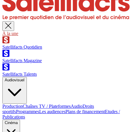
À la une
Satellifacts Quotidien
Satellifacts Magazine
Satellifacts Talents
Audiovisuel
Production
Chaînes TV / Plateformes
Audio
Droits
sportifs
Programmes
Les audiences
Plans de financement
Etudes /
Publications
Cinéma