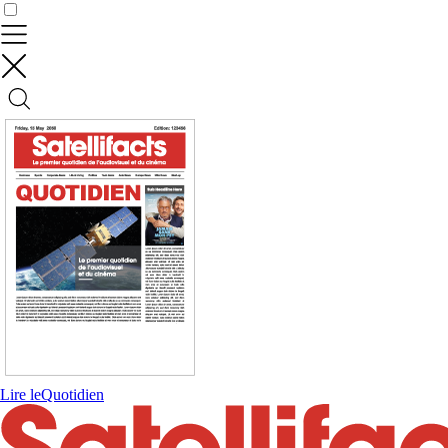
Contrôler vos données
Lire le
Quotidien