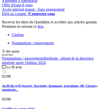
S'abonner à Satellifacts
Offre d'essai 8 jours
Accès intégral gratuit - Sans engagement
Déjà un compte ?
Connectez-vous
Recevez les titres du Quotidien et accédez aux articles gratuits
Premium en suivant ce
lien
.
Cinéma
Nominations / mouvements
À lire aussi
03/04/2023
Nominations / mouvements
Berlinale :
départ de la directrice
générale après l'édition 2024
Le fil actu
02/08
Au fil des (e)X (tweets) : Kavinsky, hommage, argentique, 4K, Clooney,
tautologie...
02/08
Satellifacts : pause d'été