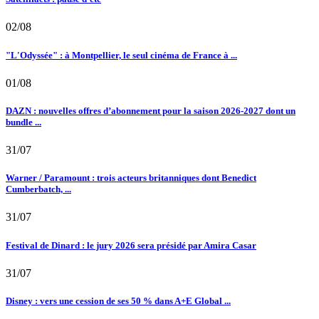
02/08
"L'Odyssée" : à Montpellier, le seul cinéma de France à ...
01/08
DAZN : nouvelles offres d’abonnement pour la saison 2026-2027 dont un
bundle ...
31/07
Warner / Paramount : trois acteurs britanniques dont Benedict
Cumberbatch, ...
31/07
Festival de Dinard : le jury 2026 sera présidé par Amira Casar
31/07
Disney : vers une cession de ses 50 % dans A+E Global ...