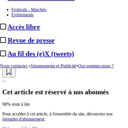
Nominations / mouvements
Festivals - Marchés
Evénements
Berlinale :
départ du directeur
Accès libre
artistique après l'édition 2024
Revue de presse
Actualité n° 288165
|
Publié le 03 sept. 2023 16:00
| 251 mots
Au fil des (e)X (tweets)
Nous contacter
•
Abonnements et Publicité
•
Qui sommes-nous ?
...
Cet article est réservé à nos abonnés
98% reste à lire
Pour accéder à cet article, à l'ensemble du site, découvrez nos
formules d'abonnement
.