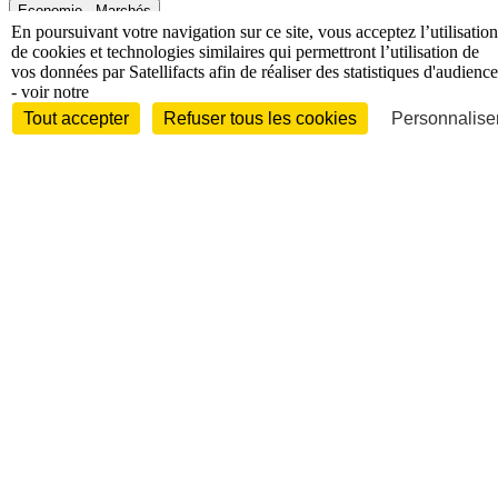
Economie - Marchés
En poursuivant votre navigation sur ce site, vous acceptez l’utilisation
de cookies et technologies similaires qui permettront l’utilisation de
vos données par Satellifacts afin de réaliser des statistiques d'audience
- voir notre
Tout accepter
Refuser tous les cookies
Personnaliser
Entreprises et marchés
Télécoms
Technologies
Industries
techniques
Diversifications
International
International
Personnalités
Interview
Biographies
Nominations /
mouvements
Distinctions
Disparitions
Verbatim
Au fil des (e)X
(tweets)