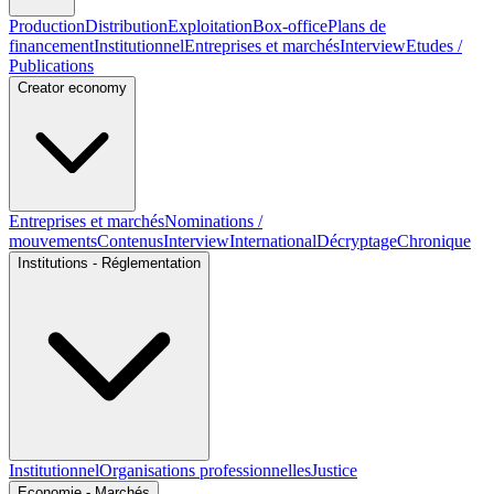
Production
Distribution
Exploitation
Box-office
Plans de
financement
Institutionnel
Entreprises et marchés
Interview
Etudes /
Publications
Creator economy
Entreprises et marchés
Nominations /
mouvements
Contenus
Interview
International
Décryptage
Chronique
Institutions - Réglementation
Institutionnel
Organisations professionnelles
Justice
Economie - Marchés