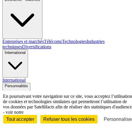
Entreprises et marchés
Télécoms
Technologies
Industries
techniques
Diversifications
International
International
Personnalités
En poursuivant votre navigation sur ce site, vous acceptez l’utilisation
de cookies et technologies similaires qui permettront l’utilisation de
vos données par Satellifacts afin de réaliser des statistiques d'audience
- voir notre
Interview
Biographies
Nominations /
Tout accepter
Refuser tous les cookies
Personnaliser
mouvements
Distinctions
Disparitions
Verbatim
Au fil des (e)X
(tweets)