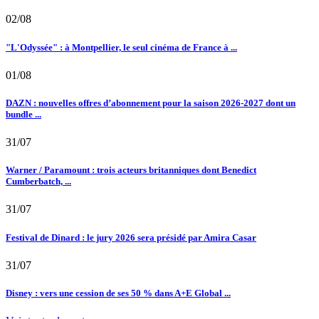
02/08
"L'Odyssée" : à Montpellier, le seul cinéma de France à ...
01/08
DAZN : nouvelles offres d’abonnement pour la saison 2026-2027 dont un
bundle ...
31/07
Warner / Paramount : trois acteurs britanniques dont Benedict
Cumberbatch, ...
31/07
Festival de Dinard : le jury 2026 sera présidé par Amira Casar
31/07
Disney : vers une cession de ses 50 % dans A+E Global ...