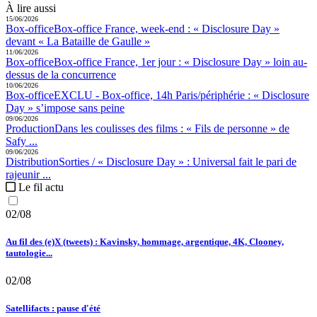
À lire aussi
15/06/2026
Box-office
Box-office France, week-end :
« Disclosure Day »
devant « La Bataille de Gaulle »
11/06/2026
Box-office
Box-office France, 1er jour :
« Disclosure Day » loin au-
dessus de la concurrence
10/06/2026
Box-office
EXCLU - Box-office, 14h Paris/périphérie :
« Disclosure
Day » s’impose sans peine
09/06/2026
Production
Dans les coulisses des films :
« Fils de personne » de
Safy ...
09/06/2026
Distribution
Sorties / « Disclosure Day » :
Universal fait le pari de
rajeunir ...
Le fil actu
02/08
Au fil des (e)X (tweets) : Kavinsky, hommage, argentique, 4K, Clooney,
tautologie...
02/08
Satellifacts : pause d'été