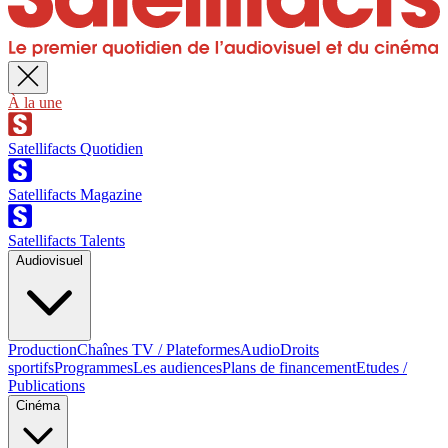
À la une
Satellifacts Quotidien
Satellifacts Magazine
Satellifacts Talents
Audiovisuel
Production
Chaînes TV / Plateformes
Audio
Droits
sportifs
Programmes
Les audiences
Plans de financement
Etudes /
Publications
Cinéma