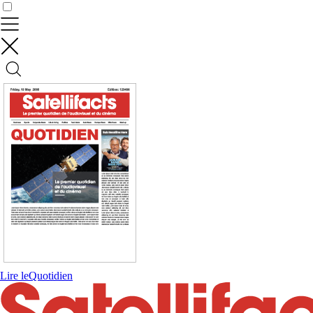
Contrôler vos données
Lire le
Quotidien