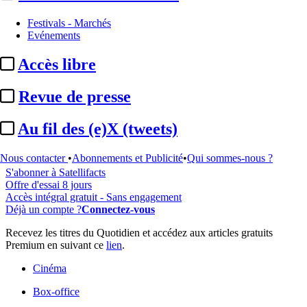
Festivals - Marchés
Evénements
...
Accès libre
Cet article est réservé à nos abonnés
Revue de presse
98% reste à lire
Au fil des (e)X (tweets)
Pour accéder à cet article, à l'ensemble du site, découvrez nos
formules d'abonnement
.
Nous contacter
•
Abonnements et Publicité
•
Qui sommes-nous ?
S'abonner à Satellifacts
Offre d'essai 8 jours
Accès intégral gratuit - Sans engagement
Déjà un compte ?
Connectez-vous
Recevez les titres du Quotidien et accédez aux articles gratuits
Premium en suivant ce
lien
.
Cinéma
Box-office