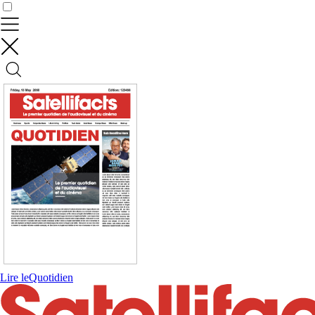
Contrôler vos données
Lire le
Quotidien