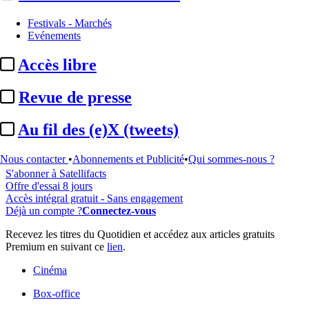
Festivals - Marchés
Evénements
...
Accès libre
Cet article est réservé à nos abonnés
Revue de presse
98% reste à lire
Au fil des (e)X (tweets)
Pour accéder à cet article, à l'ensemble du site, découvrez nos
formules d'abonnement
.
Nous contacter
•
Abonnements et Publicité
•
Qui sommes-nous ?
S'abonner à Satellifacts
Offre d'essai 8 jours
Accès intégral gratuit - Sans engagement
Déjà un compte ?
Connectez-vous
Recevez les titres du Quotidien et accédez aux articles gratuits
Premium en suivant ce
lien
.
Cinéma
Box-office