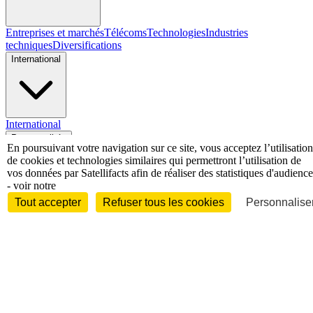
Entreprises et marchés
Télécoms
Technologies
Industries
techniques
Diversifications
International
International
Personnalités
En poursuivant votre navigation sur ce site, vous acceptez l’utilisation
de cookies et technologies similaires qui permettront l’utilisation de
vos données par Satellifacts afin de réaliser des statistiques d'audience
- voir notre
Tout accepter
Refuser tous les cookies
Personnaliser
Interview
Biographies
Nominations /
mouvements
Distinctions
Disparitions
Verbatim
Au fil des (e)X
(tweets)
Festivals - Évènements