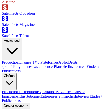
À la une
Satellifacts Quotidien
Satellifacts Magazine
Satellifacts Talents
Audiovisuel
Production
Chaînes TV / Plateformes
Audio
Droits
sportifs
Programmes
Les audiences
Plans de financement
Etudes /
Publications
Cinéma
Production
Distribution
Exploitation
Box-office
Plans de
financement
Institutionnel
Entreprises et marchés
Interview
Etudes /
Publications
Creator economy