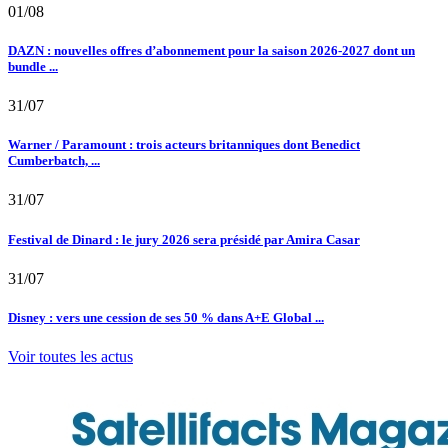
01/08
DAZN : nouvelles offres d’abonnement pour la saison 2026-2027 dont un
bundle ...
31/07
Warner / Paramount : trois acteurs britanniques dont Benedict
Cumberbatch, ...
31/07
Festival de Dinard : le jury 2026 sera présidé par Amira Casar
31/07
Disney : vers une cession de ses 50 % dans A+E Global ...
Voir toutes les actus