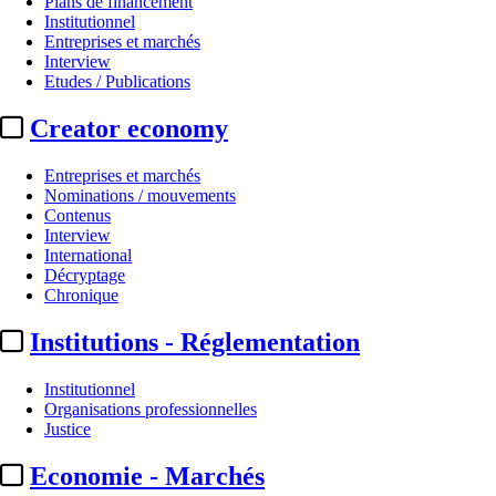
Plans de financement
Institutionnel
Entreprises et marchés
Interview
Etudes / Publications
Creator economy
Entreprises et marchés
Nominations / mouvements
Contenus
Interview
Box-office international
International
Décryptage
Box-office monde :
« Disclosure 
Chronique
Institutions - Réglementation
Par
Salomé Hembert
Actualité n° 349664
|
Publié le 14 juin 2026 22:53
| 196 mots
Institutionnel
Organisations professionnelles
Justice
Economie - Marchés