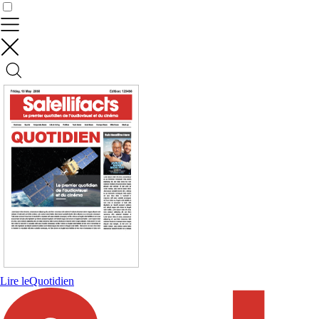
Contrôler vos données
Lire le
Quotidien