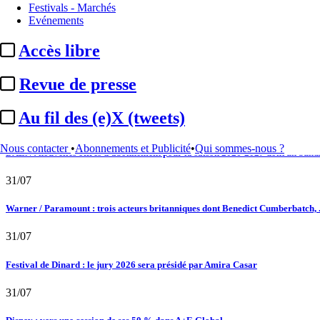
Festivals - Marchés
02/08
Evénements
Satellifacts : pause d'été
Accès libre
02/08
Revue de presse
"L'Odyssée" : à Montpellier, le seul cinéma de France à ...
Au fil des (e)X (tweets)
01/08
Nous contacter
•
Abonnements et Publicité
•
Qui sommes-nous ?
DAZN : nouvelles offres d’abonnement pour la saison 2026-2027 dont un bundle
31/07
Warner / Paramount : trois acteurs britanniques dont Benedict Cumberbatch, .
31/07
Festival de Dinard : le jury 2026 sera présidé par Amira Casar
31/07