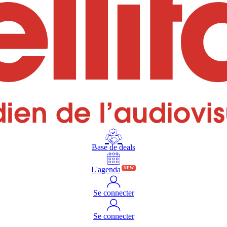
Base de deals
L'agenda
NEW
Se connecter
Se connecter