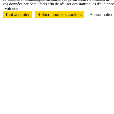
vos données par Satellifacts afin de réaliser des statistiques d'audience
- voir notre
Tout accepter
Refuser tous les cookies
Personnaliser
International
Personnalités
Interview
Biographies
Nominations /
mouvements
Distinctions
Disparitions
Verbatim
Au fil des (e)X
(tweets)
Festivals - Évènements
Festivals - Marchés
Evénements
Accès libre