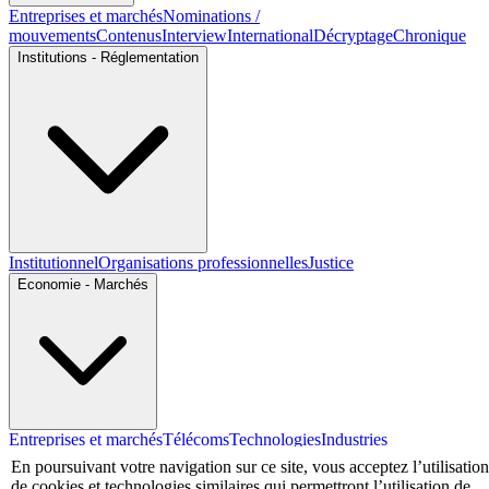
Entreprises et marchés
Nominations /
mouvements
Contenus
Interview
International
Décryptage
Chronique
Institutions - Réglementation
Institutionnel
Organisations professionnelles
Justice
Economie - Marchés
Entreprises et marchés
Télécoms
Technologies
Industries
techniques
Diversifications
En poursuivant votre navigation sur ce site, vous acceptez l’utilisation
International
de cookies et technologies similaires qui permettront l’utilisation de