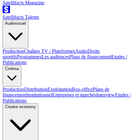
Satellifacts Magazine
Satellifacts Talents
Audiovisuel
Production
Chaînes TV / Plateformes
Audio
Droits
sportifs
Programmes
Les audiences
Plans de financement
Etudes /
Publications
Cinéma
Production
Distribution
Exploitation
Box-office
Plans de
financement
Institutionnel
Entreprises et marchés
Interview
Etudes /
Publications
Creator economy