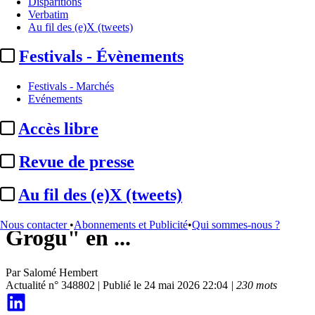
Disparitions
Verbatim
Au fil des (e)X (tweets)
Festivals - Évènements
Festivals - Marchés
Evénements
Accès libre
Box-office international
Revue de presse
Box-office monde :
"Star
Au fil des (e)X (tweets)
Wars: The Mandalorian and
Nous contacter
•
Abonnements et Publicité
•
Qui sommes-nous ?
Grogu" en ...
Par
Salomé Hembert
Actualité n° 348802
|
Publié le 24 mai 2026 22:04
| 230 mots