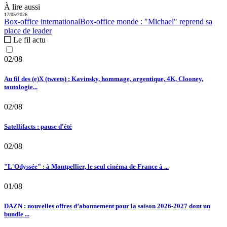
À lire aussi
17/05/2026
Box-office international
Box-office monde :
"Michael" reprend sa
place de leader
Le fil actu
02/08
Au fil des (e)X (tweets) : Kavinsky, hommage, argentique, 4K, Clooney,
tautologie...
02/08
Satellifacts : pause d'été
02/08
"L'Odyssée" : à Montpellier, le seul cinéma de France à ...
01/08
DAZN : nouvelles offres d’abonnement pour la saison 2026-2027 dont un
bundle ...