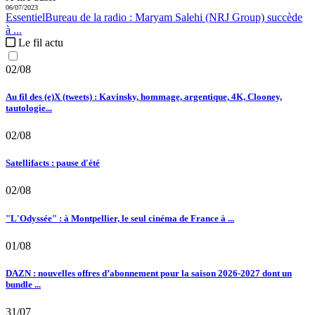
06/07/2023
Essentiel
Bureau de la radio :
Maryam Salehi (NRJ Group) succède
à ...
Le fil actu
02/08
Au fil des (e)X (tweets) : Kavinsky, hommage, argentique, 4K, Clooney,
tautologie...
02/08
Satellifacts : pause d'été
02/08
"L'Odyssée" : à Montpellier, le seul cinéma de France à ...
01/08
DAZN : nouvelles offres d’abonnement pour la saison 2026-2027 dont un
bundle ...
31/07