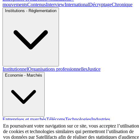
mouvements
Contenus
Interview
International
Décryptage
Chronique
Institutions - Réglementation
Institutionnel
Organisations professionnelles
Justice
Economie - Marchés
Entreprises et marchés
Télécoms
Technologies
Industries
techniques
Diversifications
En poursuivant votre navigation sur ce site, vous acceptez l’utilisation
de cookies et technologies similaires qui permettront l’utilisation de
International
vos données par Satellifacts afin de réaliser des statistiques d'audience