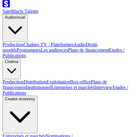
Satellifacts Talents
Audiovisuel
Production
Chaînes TV / Plateformes
Audio
Droits
sportifs
Programmes
Les audiences
Plans de financement
Etudes /
Publications
Cinéma
Production
Distribution
Exploitation
Box-office
Plans de
financement
Institutionnel
Entreprises et marchés
Interview
Etudes /
Publications
Creator economy
Entreprises et marchés
Nominations /