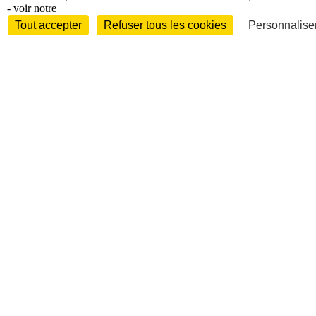
- voir notre
Tout accepter
Refuser tous les cookies
Personnaliser
International
Personnalités
Interview
Biographies
Nominations /
mouvements
Distinctions
Disparitions
Verbatim
Au fil des (e)X
(tweets)
Festivals - Évènements
Festivals - Marchés
Evénements
Accès libre
Revue de presse