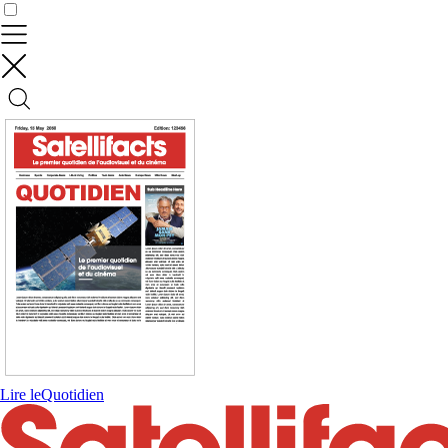
Contrôler vos données
Lire le
Quotidien