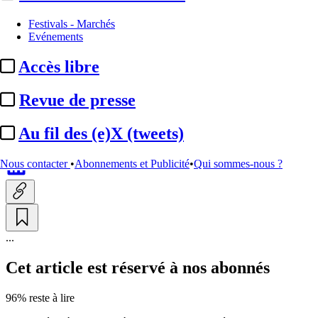
Entreprises et marchés
Festivals - Marchés
Evénements
Canal+ / Amazon Fire TV :
Accès libre
partenariat renforcé dans dix
...
Revue de presse
Au fil des (e)X (tweets)
Par
Anastasia Svoboda
Actualité n° 350144
|
Publié le 23 juin 2026 16:51
| 119 mots
Nous contacter
•
Abonnements et Publicité
•
Qui sommes-nous ?
...
Cet article est réservé à nos abonnés
96% reste à lire