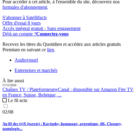
Pour accéder à cet article, à l'ensemble du site, découvrez nos
formules d'abonnement
.
S'abonner à Satellifacts
Offre d'essai 8 jours
Accès intégral gratuit - Sans engagement
Déjà un compte ?
Connectez-vous
Recevez les titres du Quotidien et accédez aux articles gratuits
Premium en suivant ce
lien
.
Audiovisuel
Entreprises et marchés
À lire aussi
17/12/2020
Chaînes TV / Plateformes
myCanal :
disponible sur Amazon Fire TV
en France, Suisse, Belgique, ...
Le fil actu
02/08
Au fil des (e)X (tweets) : Kavinsky, hommage, argentique, 4K, Clooney,
tautologie...