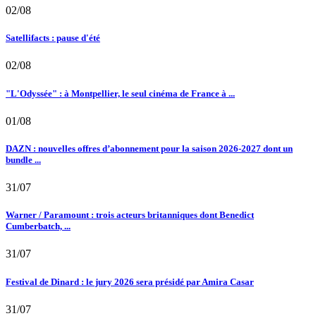
02/08
Satellifacts : pause d'été
02/08
"L'Odyssée" : à Montpellier, le seul cinéma de France à ...
01/08
DAZN : nouvelles offres d’abonnement pour la saison 2026-2027 dont un
bundle ...
31/07
Warner / Paramount : trois acteurs britanniques dont Benedict
Cumberbatch, ...
31/07
Festival de Dinard : le jury 2026 sera présidé par Amira Casar
31/07