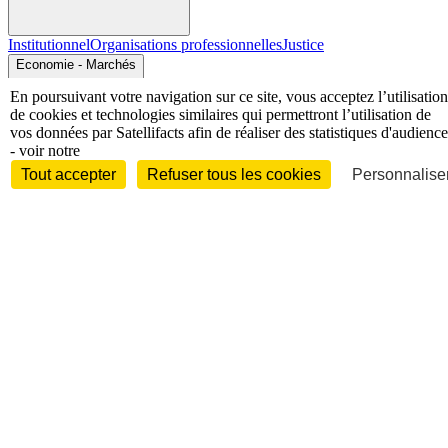
Institutionnel
Organisations professionnelles
Justice
Economie - Marchés
En poursuivant votre navigation sur ce site, vous acceptez l’utilisation
de cookies et technologies similaires qui permettront l’utilisation de
vos données par Satellifacts afin de réaliser des statistiques d'audience
- voir notre
Tout accepter
Refuser tous les cookies
Personnaliser
Entreprises et marchés
Télécoms
Technologies
Industries
techniques
Diversifications
International
International
Personnalités