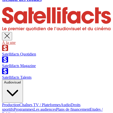
À la une
Satellifacts Quotidien
Satellifacts Magazine
Satellifacts Talents
Audiovisuel
Production
Chaînes TV / Plateformes
Audio
Droits
sportifs
Programmes
Les audiences
Plans de financement
Etudes /