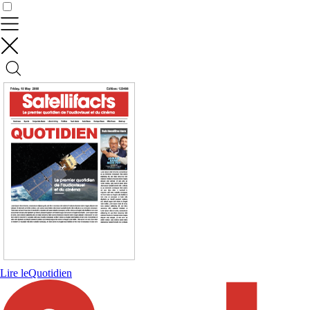
Contrôler vos données
Lire le
Quotidien