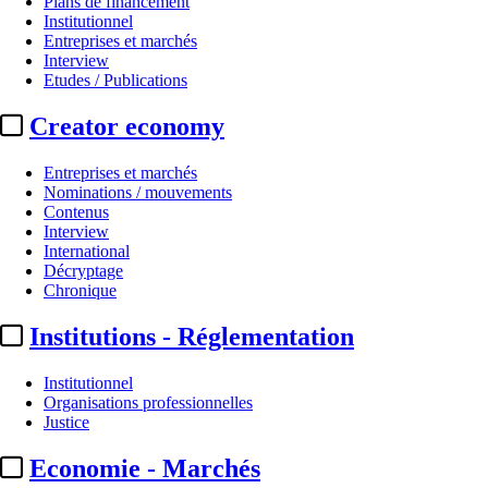
Plans de financement
Institutionnel
Entreprises et marchés
Interview
Etudes / Publications
Creator economy
Entreprises et marchés
Nominations / mouvements
Contenus
Interview
Chaînes TV / Plateformes
International
Décryptage
Canal+ :
amende de 76 200 € pour
Chronique
Institutions - Réglementation
Par
EM avec AFP
Actualité n° 349900
|
Publié le 18 juin 2026 15:38
| 264 mots
Institutionnel
Organisations professionnelles
Justice
Economie - Marchés