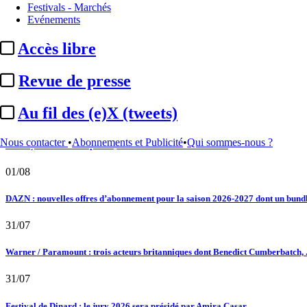
Festivals - Marchés
02/08
Evénements
Au fil des (e)X (tweets) : Kavinsky, hommage, argentique, 4K, Clooney, tautologi
Accès libre
02/08
Revue de presse
Satellifacts : pause d'été
Au fil des (e)X (tweets)
02/08
Nous contacter
•
Abonnements et Publicité
•
Qui sommes-nous ?
"L'Odyssée" : à Montpellier, le seul cinéma de France à ...
01/08
DAZN : nouvelles offres d’abonnement pour la saison 2026-2027 dont un bundle
31/07
Warner / Paramount : trois acteurs britanniques dont Benedict Cumberbatch, .
31/07
Festival de Dinard : le jury 2026 sera présidé par Amira Casar