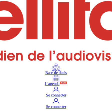
Base de deals
L'agenda
NEW
Se connecter
Se connecter