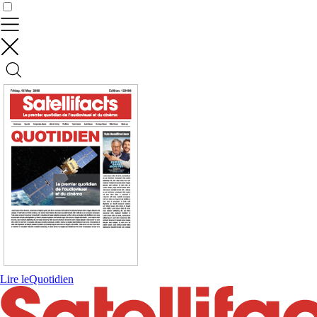
Contrôler vos données
Lire le
Quotidien