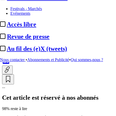
A la Une
Festivals - Marchés
Evénements
Canal+ :
arrêt de la
Accès libre
distribution d’Ushuaïa TV,
Histoire TV et ...
Revue de presse
Au fil des (e)X (tweets)
Par
Yvane Dréant
Actualité n° 350435
|
Publié le 30 juin 2026 13:01
| 192 mots
Nous contacter
•
Abonnements et Publicité
•
Qui sommes-nous ?
...
Cet article est réservé à nos abonnés
98% reste à lire