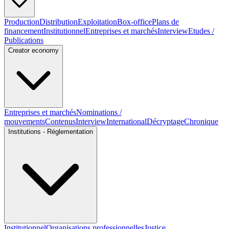
Production
Distribution
Exploitation
Box-office
Plans de
financement
Institutionnel
Entreprises et marchés
Interview
Etudes /
Publications
Creator economy
Entreprises et marchés
Nominations /
mouvements
Contenus
Interview
International
Décryptage
Chronique
Institutions - Réglementation
Institutionnel
Organisations professionnelles
Justice