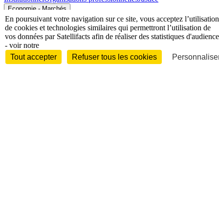
Economie - Marchés
En poursuivant votre navigation sur ce site, vous acceptez l’utilisation
de cookies et technologies similaires qui permettront l’utilisation de
vos données par Satellifacts afin de réaliser des statistiques d'audience
- voir notre
Tout accepter
Refuser tous les cookies
Personnaliser
Entreprises et marchés
Télécoms
Technologies
Industries
techniques
Diversifications
International
International
Personnalités
Interview
Biographies
Nominations /
mouvements
Distinctions
Disparitions
Verbatim
Au fil des (e)X
(tweets)