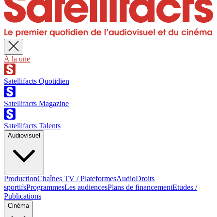
À la une
Satellifacts Quotidien
Satellifacts Magazine
Satellifacts Talents
Audiovisuel
Production
Chaînes TV / Plateformes
Audio
Droits
sportifs
Programmes
Les audiences
Plans de financement
Etudes /
Publications
Cinéma