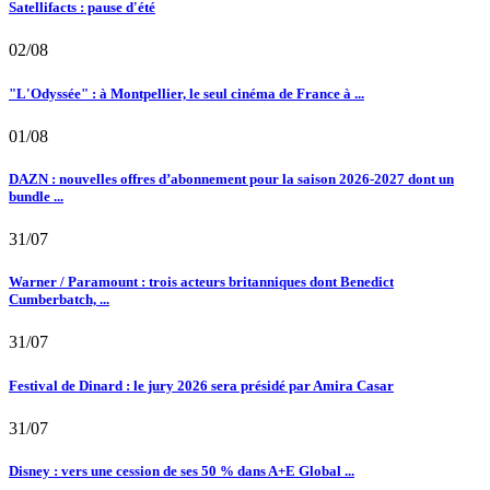
Satellifacts : pause d'été
02/08
"L'Odyssée" : à Montpellier, le seul cinéma de France à ...
01/08
DAZN : nouvelles offres d’abonnement pour la saison 2026-2027 dont un
bundle ...
31/07
Warner / Paramount : trois acteurs britanniques dont Benedict
Cumberbatch, ...
31/07
Festival de Dinard : le jury 2026 sera présidé par Amira Casar
31/07
Disney : vers une cession de ses 50 % dans A+E Global ...