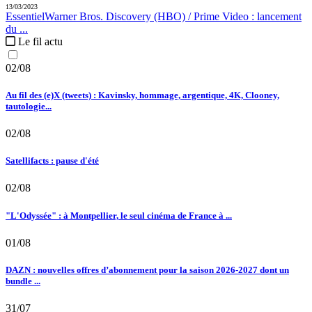
13/03/2023
Essentiel
Warner Bros. Discovery (HBO) / Prime Video :
lancement
du ...
Le fil actu
02/08
Au fil des (e)X (tweets) : Kavinsky, hommage, argentique, 4K, Clooney,
tautologie...
02/08
Satellifacts : pause d'été
02/08
"L'Odyssée" : à Montpellier, le seul cinéma de France à ...
01/08
DAZN : nouvelles offres d’abonnement pour la saison 2026-2027 dont un
bundle ...
31/07