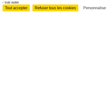
- voir notre
Tout accepter
Refuser tous les cookies
Personnaliser
International
Personnalités
Interview
Biographies
Nominations /
mouvements
Distinctions
Disparitions
Verbatim
Au fil des (e)X
(tweets)
Festivals - Évènements
Festivals - Marchés
Evénements
Accès libre
Revue de presse