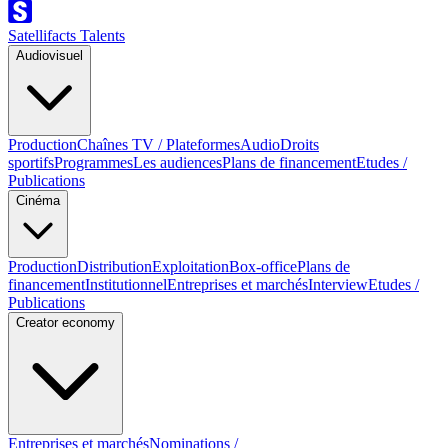
Satellifacts Talents
Audiovisuel
Production
Chaînes TV / Plateformes
Audio
Droits
sportifs
Programmes
Les audiences
Plans de financement
Etudes /
Publications
Cinéma
Production
Distribution
Exploitation
Box-office
Plans de
financement
Institutionnel
Entreprises et marchés
Interview
Etudes /
Publications
Creator economy
Entreprises et marchés
Nominations /