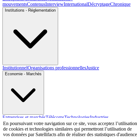
mouvements
Contenus
Interview
International
Décryptage
Chronique
Institutions - Réglementation
Institutionnel
Organisations professionnelles
Justice
Economie - Marchés
Entreprises et marchés
Télécoms
Technologies
Industries
techniques
Diversifications
En poursuivant votre navigation sur ce site, vous acceptez l’utilisation
de cookies et technologies similaires qui permettront l’utilisation de
International
vos données par Satellifacts afin de réaliser des statistiques d'audience