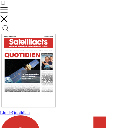
Contrôler vos données
Lire le
Quotidien