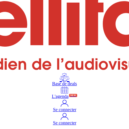
Base de deals
L'agenda
NEW
Se connecter
Se connecter