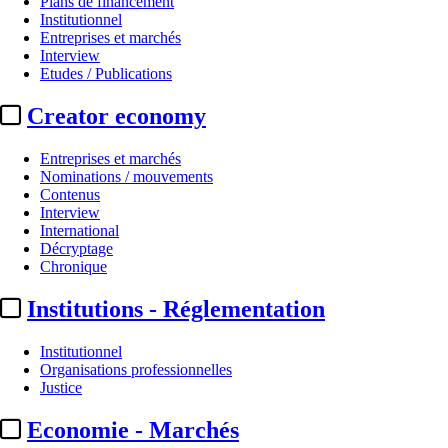
Plans de financement
Institutionnel
Entreprises et marchés
Interview
Etudes / Publications
Creator economy
Entreprises et marchés
Nominations / mouvements
Contenus
Interview
Programmes
International
Décryptage
Canal+ :
les deux premiers épisod
Chronique
Institutions - Réglementation
Translate
Fr
|
En
Actualité n° 268077
|
Publié le 04 oct. 2022 12:35
| 101 mots
Institutionnel
Organisations professionnelles
Justice
Economie - Marchés