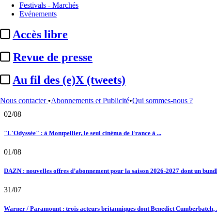
Festivals - Marchés
14/09/2022
Programmes
Canal+ :
"Désordres", la série de Florence Foresti, lancée
Evénements
Le fil actu
Accès libre
02/08
Revue de presse
Au fil des (e)X (tweets) : Kavinsky, hommage, argentique, 4K, Clooney, tautologi
02/08
Au fil des (e)X (tweets)
Satellifacts : pause d'été
Nous contacter
•
Abonnements et Publicité
•
Qui sommes-nous ?
02/08
"L'Odyssée" : à Montpellier, le seul cinéma de France à ...
01/08
DAZN : nouvelles offres d’abonnement pour la saison 2026-2027 dont un bundle
31/07
Warner / Paramount : trois acteurs britanniques dont Benedict Cumberbatch, .