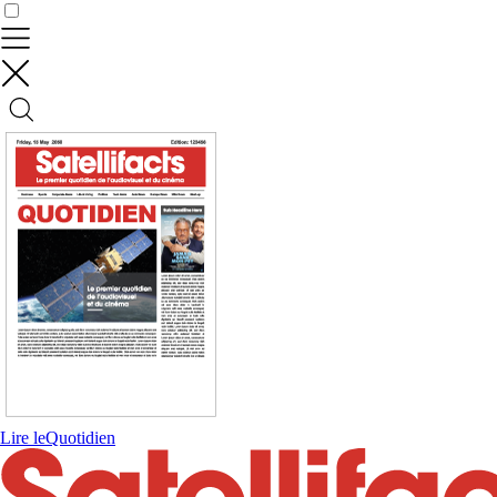
Contrôler vos données
Lire le
Quotidien