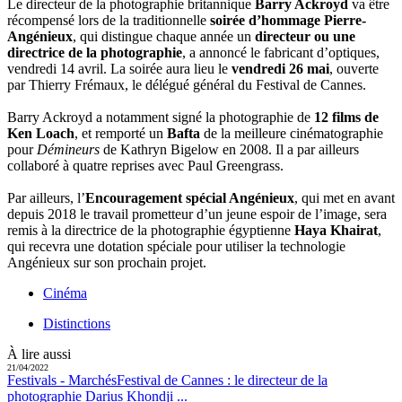
Le directeur de la photographie britannique
Barry Ackroyd
va être
récompensé lors de la traditionnelle
soirée d’hommage Pierre-
Angénieux
, qui distingue chaque année un
directeur ou une
directrice de la photographie
, a annoncé le fabricant d’optiques,
vendredi 14 avril. La soirée aura lieu le
vendredi 26 mai
, ouverte
par Thierry Frémaux, le délégué général du Festival de Cannes.
Barry Ackroyd a notamment signé la photographie de
12 films de
Ken Loach
, et remporté un
Bafta
de la meilleure cinématographie
pour
Démineurs
de Kathryn Bigelow en 2008. Il a par ailleurs
collaboré à quatre reprises avec Paul Greengrass.
Par ailleurs, l’
Encouragement spécial Angénieux
, qui met en avant
depuis 2018 le travail prometteur d’un jeune espoir de l’image, sera
remis à la directrice de la photographie égyptienne
Haya Khairat
,
qui recevra une dotation spéciale pour utiliser la technologie
Angénieux sur son prochain projet.
Cinéma
Distinctions
À lire aussi
21/04/2022
Festivals - Marchés
Festival de Cannes :
le directeur de la
photographie Darius Khondji ...