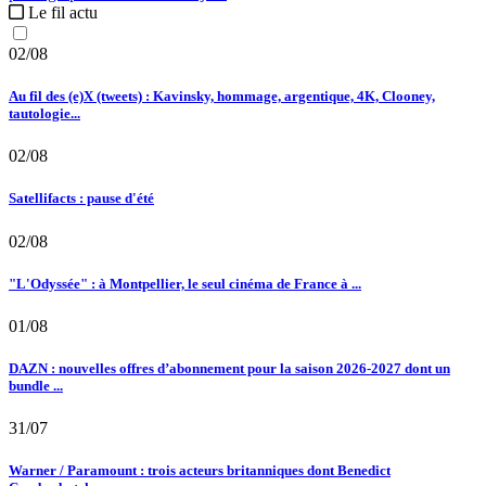
Le fil actu
02/08
Au fil des (e)X (tweets) : Kavinsky, hommage, argentique, 4K, Clooney,
tautologie...
02/08
Satellifacts : pause d'été
02/08
"L'Odyssée" : à Montpellier, le seul cinéma de France à ...
01/08
DAZN : nouvelles offres d’abonnement pour la saison 2026-2027 dont un
bundle ...
31/07
Warner / Paramount : trois acteurs britanniques dont Benedict