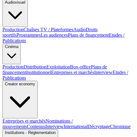
Audiovisuel
Production
Chaînes TV / Plateformes
Audio
Droits
sportifs
Programmes
Les audiences
Plans de financement
Etudes /
Publications
Cinéma
Production
Distribution
Exploitation
Box-office
Plans de
financement
Institutionnel
Entreprises et marchés
Interview
Etudes /
Publications
Creator economy
Entreprises et marchés
Nominations /
mouvements
Contenus
Interview
International
Décryptage
Chronique
Institutions - Réglementation