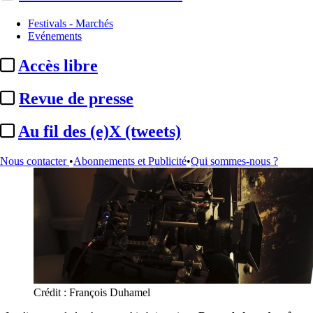
Festivals - Marchés
Evénements
Accès libre
Revue de presse
Au fil des (e)X (tweets)
Nous contacter
•
Abonnements et Publicité
•
Qui sommes-nous ?
Crédit : François Duhamel