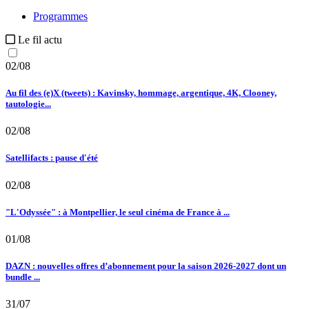
Programmes
Le fil actu
02/08
Au fil des (e)X (tweets) : Kavinsky, hommage, argentique, 4K, Clooney,
tautologie...
02/08
Satellifacts : pause d'été
02/08
"L'Odyssée" : à Montpellier, le seul cinéma de France à ...
01/08
DAZN : nouvelles offres d’abonnement pour la saison 2026-2027 dont un
bundle ...
31/07