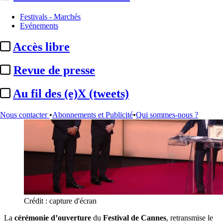
Actualité n° 320168
|
Publié le 14 mai 2025 14:13
| 168 mots
Festivals - Marchés
Evénements
Accès libre
Revue de presse
Au fil des (e)X (tweets)
Nous contacter
•
Abonnements et Publicité
•
Qui sommes-nous ?
Crédit : capture d'écran
La
cérémonie d’ouverture
du
Festival de Cannes
, retransmise le