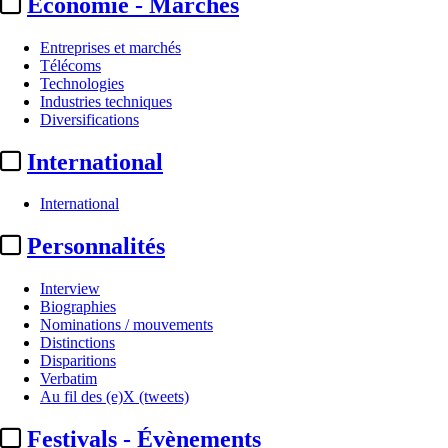
Economie - Marchés
Entreprises et marchés
Télécoms
Technologies
Industries techniques
Diversifications
International
International
Programmes
Personnalités
Cannes 2025 :
record pour la
Interview
cérémonie d’ouverture sur
Biographies
Nominations / mouvements
Brut. ; audience en baisse sur
Distinctions
Disparitions
France 2
Verbatim
Au fil des (e)X (tweets)
Translate
Festivals - Évènements
Fr
|
En