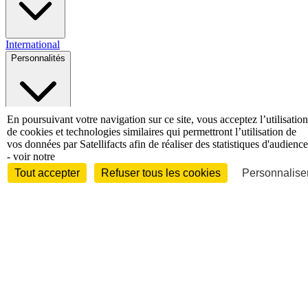
International
Personnalités
En poursuivant votre navigation sur ce site, vous acceptez l’utilisation
Interview
Biographies
Nominations /
de cookies et technologies similaires qui permettront l’utilisation de
mouvements
Distinctions
Disparitions
Verbatim
Au fil des (e)X
vos données par Satellifacts afin de réaliser des statistiques d'audience
(tweets)
- voir notre
Festivals - Évènements
Tout accepter
Refuser tous les cookies
Personnaliser
Festivals - Marchés
Evénements
Accès libre
Revue de presse