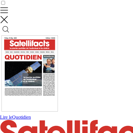
Contrôler vos données
Lire le
Quotidien