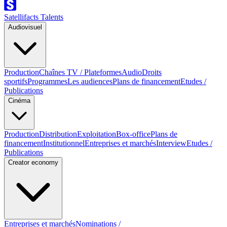
Satellifacts Talents
Audiovisuel
Production
Chaînes TV / Plateformes
Audio
Droits
sportifs
Programmes
Les audiences
Plans de financement
Etudes /
Publications
Cinéma
Production
Distribution
Exploitation
Box-office
Plans de
financement
Institutionnel
Entreprises et marchés
Interview
Etudes /
Publications
Creator economy
Entreprises et marchés
Nominations /