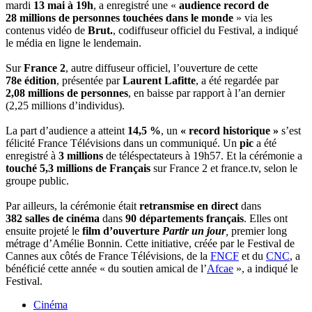
mardi
13 mai à 19h
, a enregistré une «
audience record de
28 millions de personnes touchées dans le monde
» via les
contenus vidéo de
Brut.
, codiffuseur officiel du Festival, a indiqué
le média en ligne le lendemain.
Sur
France 2
, autre diffuseur officiel, l’ouverture de cette
78e édition
, présentée par
Laurent Lafitte
, a été regardée par
2,08 millions de personnes
, en baisse par rapport à l’an dernier
(2,25 millions d’individus).
La part d’audience a atteint
14,5 %
, un
« record historique »
s’est
félicité France Télévisions dans un communiqué. Un
pic
a été
enregistré à
3 millions
de téléspectateurs à 19h57. Et la cérémonie a
touché 5,3 millions de Français
sur France 2 et france.tv, selon le
groupe public.
Par ailleurs, la cérémonie était
retransmise
en direct
dans
382 salles de cinéma
dans
90 départements français
. Elles ont
ensuite projeté le
film d’ouverture
Partir un jour
,
premier long
métrage d’Amélie Bonnin. Cette initiative, créée par le Festival de
Cannes aux côtés de France Télévisions, de la
FNCF
et du
CNC
, a
bénéficié cette année « du soutien amical de l’
Afcae
», a indiqué le
Festival.
Cinéma