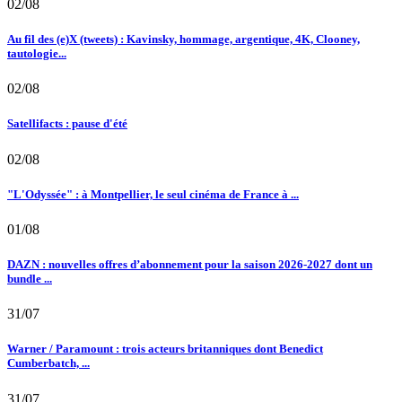
02/08
Au fil des (e)X (tweets) : Kavinsky, hommage, argentique, 4K, Clooney,
tautologie...
02/08
Satellifacts : pause d'été
02/08
"L'Odyssée" : à Montpellier, le seul cinéma de France à ...
01/08
DAZN : nouvelles offres d’abonnement pour la saison 2026-2027 dont un
bundle ...
31/07
Warner / Paramount : trois acteurs britanniques dont Benedict
Cumberbatch, ...
31/07