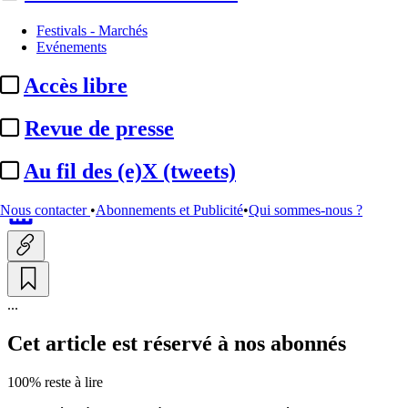
Institutionnel
Festivals - Marchés
Evénements
Cannes 2026 / AgoraEU :
Accès libre
« Mon rapport sera à l’image
des défis ...
Revue de presse
Au fil des (e)X (tweets)
Par
Anastasia Svoboda
Actualité n° 348216
|
Publié le 14 mai 2026 19:24
| 1054 mots
Nous contacter
•
Abonnements et Publicité
•
Qui sommes-nous ?
...
Cet article est réservé à nos abonnés
100% reste à lire