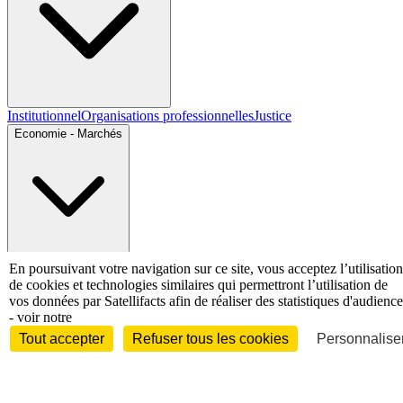
Institutionnel
Organisations professionnelles
Justice
Economie - Marchés
Entreprises et marchés
Télécoms
Technologies
Industries
En poursuivant votre navigation sur ce site, vous acceptez l’utilisation
techniques
Diversifications
de cookies et technologies similaires qui permettront l’utilisation de
International
vos données par Satellifacts afin de réaliser des statistiques d'audience
- voir notre
Tout accepter
Refuser tous les cookies
Personnaliser
International
Personnalités