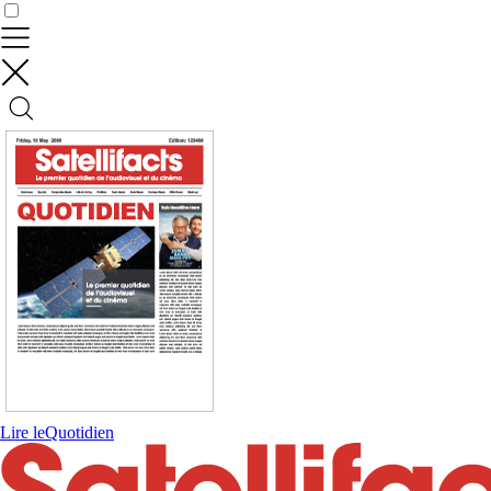
Contrôler vos données
Lire le
Quotidien