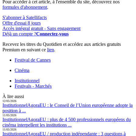
Pour accéder à cet article, à l'ensemble du site, découvrez nos
formules d'abonnement
.
S'abonner à Satellifacts
Offre d'essai 8 jours
Accès intégral gratuit - Sans engagement
Déjà un compte ?
Connectez-vous
Recevez les titres du Quotidien et accédez aux articles gratuits
Premium en suivant ce
lien
.
Festival de Cannes
Cinéma
Institutionnel
Festivals - Marchés
À lire aussi
12/05/2026
Institutionnel
AgoraEU :
le Conseil de l’Union européenne adopte la
position à ...
11/05/2026
Institutionnel
AgoraEU :
plus de 4 500 professionnels européens du
cinéma interpellent les institutions ...
11/05/2026
Institutionnel
AgoraEU / production indépendante :
3 questions à