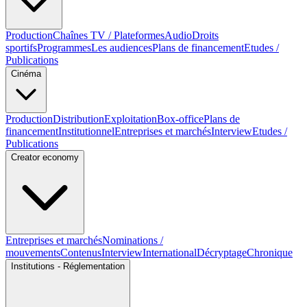
Production
Chaînes TV / Plateformes
Audio
Droits
sportifs
Programmes
Les audiences
Plans de financement
Etudes /
Publications
Cinéma
Production
Distribution
Exploitation
Box-office
Plans de
financement
Institutionnel
Entreprises et marchés
Interview
Etudes /
Publications
Creator economy
Entreprises et marchés
Nominations /
mouvements
Contenus
Interview
International
Décryptage
Chronique
Institutions - Réglementation