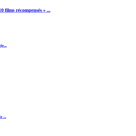
10 films récompensés » ...
e...
 ...