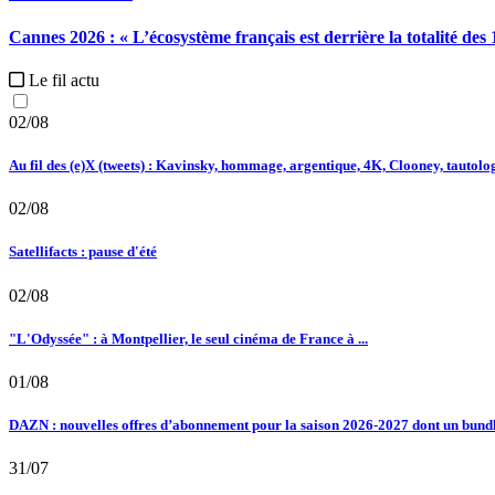
Cannes 2026 :
« L’écosystème français est derrière la totalité des 
Le fil actu
02/08
Au fil des (e)X (tweets) : Kavinsky, hommage, argentique, 4K, Clooney, tautologi
02/08
Satellifacts : pause d'été
02/08
"L'Odyssée" : à Montpellier, le seul cinéma de France à ...
01/08
DAZN : nouvelles offres d’abonnement pour la saison 2026-2027 dont un bundle
31/07