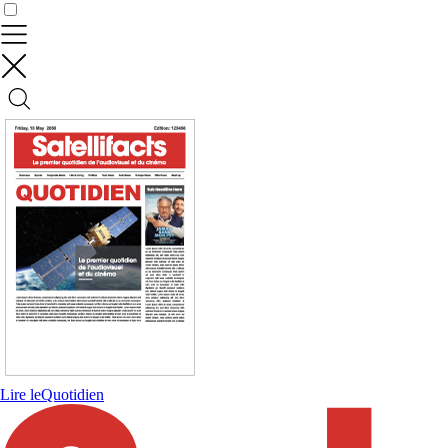
Contrôler vos données
Lire le
Quotidien