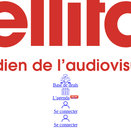
Base de deals
L'agenda
NEW
Se connecter
Se connecter