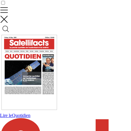
Contrôler vos données
Lire le
Quotidien