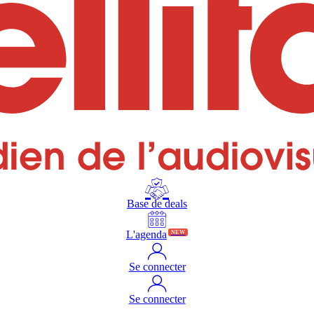
Base de deals
L'agenda
NEW
Se connecter
Se connecter