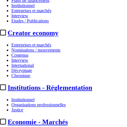
Plans de financement
Institutionnel
Entreprises et marchés
Interview
Etudes / Publications
Creator economy
Entreprises et marchés
Nominations / mouvements
Contenus
Interview
Programmes
International
Décryptage
Cannes 2026 / France Télévision
Chronique
Institutions - Réglementation
Par
AS
Actualité n° 348827
|
Publié le 25 mai 2026 15:19
| 107 mots
Institutionnel
Organisations professionnelles
Justice
Economie - Marchés