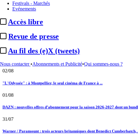
21/04/2026
Festivals - Marchés
A la Une
Cannes 2026 / FTV :
une édition sous contrainte budgétaire, 
Evénements
Le fil actu
Accès libre
02/08
Au fil des (e)X (tweets) : Kavinsky, hommage, argentique, 4K, Clooney, tautologi
Revue de presse
02/08
Au fil des (e)X (tweets)
Satellifacts : pause d'été
Nous contacter
•
Abonnements et Publicité
•
Qui sommes-nous ?
02/08
"L'Odyssée" : à Montpellier, le seul cinéma de France à ...
01/08
DAZN : nouvelles offres d’abonnement pour la saison 2026-2027 dont un bundle
31/07
Warner / Paramount : trois acteurs britanniques dont Benedict Cumberbatch, .