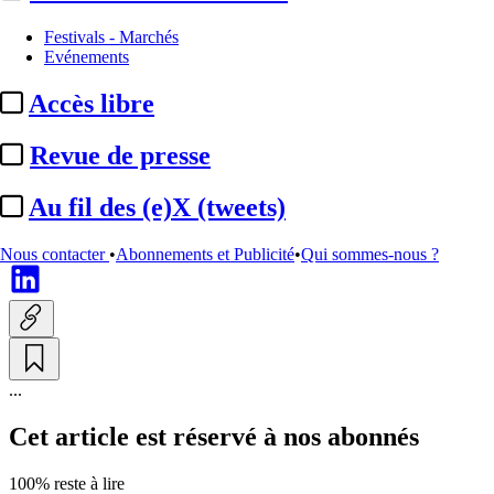
Interview
Festivals - Marchés
Evénements
Cannes 2026 / Jean-Christophe
Accès libre
Reymond (Kazak
Productions) :
« Quand nous
Revue de presse
faisons ...
Au fil des (e)X (tweets)
Actualité n° 348305
|
Publié le 18 mai 2026 10:00
| 1750 mots
Nous contacter
•
Abonnements et Publicité
•
Qui sommes-nous ?
...
Cet article est réservé à nos abonnés
100% reste à lire