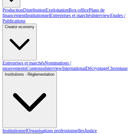
Production
Distribution
Exploitation
Box-office
Plans de
financement
Institutionnel
Entreprises et marchés
Interview
Etudes /
Publications
Creator economy
Entreprises et marchés
Nominations /
mouvements
Contenus
Interview
International
Décryptage
Chronique
Institutions - Réglementation
Institutionnel
Organisations professionnelles
Justice