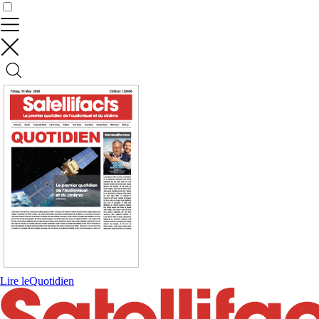
Contrôler vos données
Lire le
Quotidien