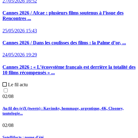
27/05/2026 16:52
Cannes 2026 / Afcae :
plusieurs films soutenus à l’issue des
Rencontres ...
25/05/2026 15:43
Cannes 2026 / Dans les coulisses des films :
la Palme d’or, ...
24/05/2026 19:29
Cannes 2026 :
« L’écosystème français est derrière la totalité des
10 films récompensés » ...
Le fil actu
02/08
Au fil des (e)X (tweets) : Kavinsky, hommage, argentique, 4K, Clooney,
tautologie...
02/08
Satellifacts : pause d'été