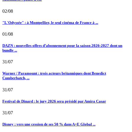
02/08
"L'Odyssée" : à Montpellier, le seul cinéma de France à ...
01/08
DAZN : nouvelles offres d’abonnement pour la saison 2026-2027 dont un
bundle ...
31/07
Warner / Paramount : trois acteurs britanniques dont Benedict
Cumberbatch, ...
31/07
Festival de Dinard : le jury 2026 sera présidé par Amira Casar
31/07
Disney : vers une cession de ses 50 % dans A+E Global ...