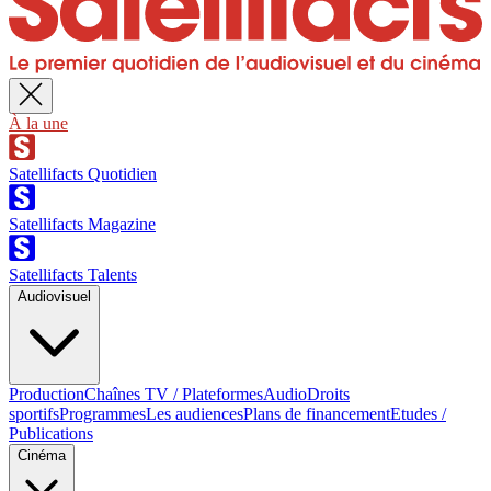
À la une
Satellifacts Quotidien
Satellifacts Magazine
Satellifacts Talents
Audiovisuel
Production
Chaînes TV / Plateformes
Audio
Droits
sportifs
Programmes
Les audiences
Plans de financement
Etudes /
Publications
Cinéma