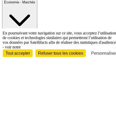
Economie - Marchés
En poursuivant votre navigation sur ce site, vous acceptez l’utilisation
de cookies et technologies similaires qui permettront l’utilisation de
Entreprises et marchés
Télécoms
Technologies
Industries
vos données par Satellifacts afin de réaliser des statistiques d'audience
techniques
Diversifications
- voir notre
International
Tout accepter
Refuser tous les cookies
Personnaliser
International
Personnalités
Interview
Biographies
Nominations /
mouvements
Distinctions
Disparitions
Verbatim
Au fil des (e)X
(tweets)