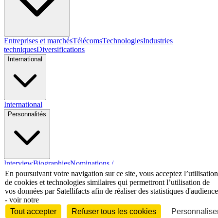
Entreprises et marchés
Télécoms
Technologies
Industries
techniques
Diversifications
International
International
Personnalités
Interview
Biographies
Nominations /
mouvements
Distinctions
Disparitions
Verbatim
Au fil des (e)X
En poursuivant votre navigation sur ce site, vous acceptez l’utilisation
(tweets)
de cookies et technologies similaires qui permettront l’utilisation de
vos données par Satellifacts afin de réaliser des statistiques d'audience
Festivals - Évènements
- voir notre
Tout accepter
Refuser tous les cookies
Personnaliser