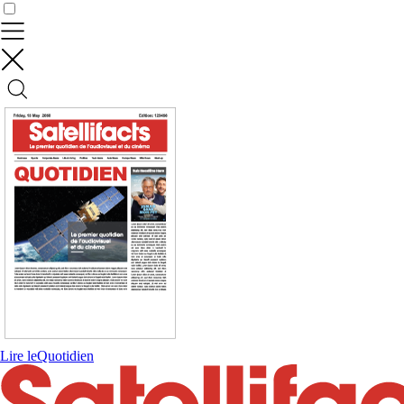
Contrôler vos données
Lire le
Quotidien