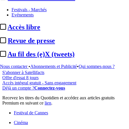
Festivals - Marchés
Evénements
...
Accès libre
Cet article est réservé à nos abonnés
Revue de presse
99% reste à lire
Au fil des (e)X (tweets)
Pour accéder à cet article, à l'ensemble du site, découvrez nos
formules d'abonnement
.
Nous contacter
•
Abonnements et Publicité
•
Qui sommes-nous ?
S'abonner à Satellifacts
Offre d'essai 8 jours
Accès intégral gratuit - Sans engagement
Déjà un compte ?
Connectez-vous
Recevez les titres du Quotidien et accédez aux articles gratuits
Premium en suivant ce
lien
.
Festival de Cannes
Cinéma