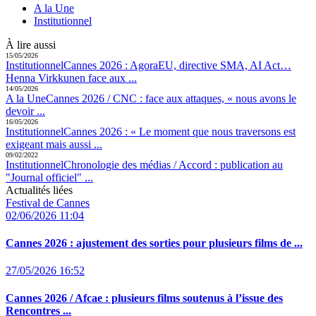
A la Une
Institutionnel
À lire aussi
15/05/2026
Institutionnel
Cannes 2026 :
AgoraEU, directive SMA, AI Act…
Henna Virkkunen face aux ...
14/05/2026
A la Une
Cannes 2026 / CNC :
face aux attaques, « nous avons le
devoir ...
16/05/2026
Institutionnel
Cannes 2026 :
« Le moment que nous traversons est
exigeant mais aussi ...
09/02/2022
Institutionnel
Chronologie des médias / Accord :
publication au
"Journal officiel" ...
Actualités liées
Festival de Cannes
02/06/2026 11:04
Cannes 2026 :
ajustement des sorties pour plusieurs films de ...
27/05/2026 16:52
Cannes 2026 / Afcae :
plusieurs films soutenus à l’issue des
Rencontres ...