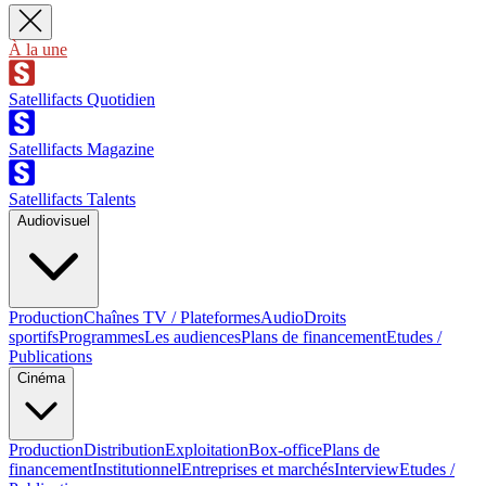
À la une
Satellifacts Quotidien
Satellifacts Magazine
Satellifacts Talents
Audiovisuel
Production
Chaînes TV / Plateformes
Audio
Droits
sportifs
Programmes
Les audiences
Plans de financement
Etudes /
Publications
Cinéma
Production
Distribution
Exploitation
Box-office
Plans de
financement
Institutionnel
Entreprises et marchés
Interview
Etudes /