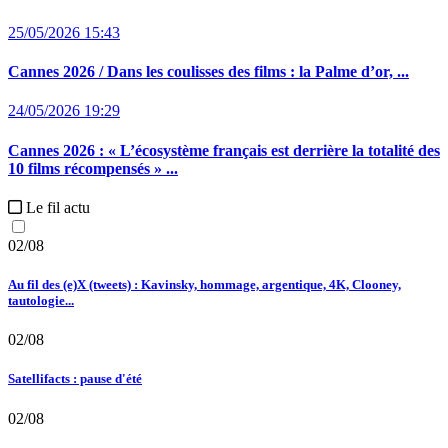
25/05/2026 15:43
Cannes 2026 / Dans les coulisses des films :
la Palme d’or, ...
24/05/2026 19:29
Cannes 2026 :
« L’écosystème français est derrière la totalité des
10 films récompensés » ...
Le fil actu
02/08
Au fil des (e)X (tweets) : Kavinsky, hommage, argentique, 4K, Clooney,
tautologie...
02/08
Satellifacts : pause d'été
02/08