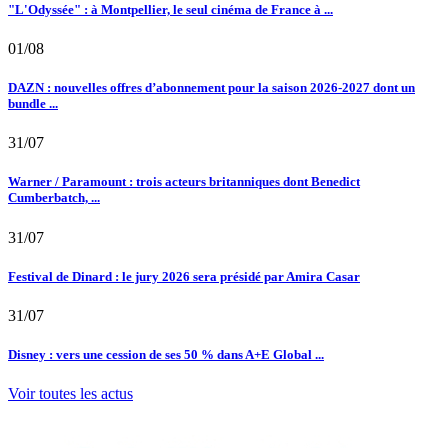
"L'Odyssée" : à Montpellier, le seul cinéma de France à ...
01/08
DAZN : nouvelles offres d’abonnement pour la saison 2026-2027 dont un
bundle ...
31/07
Warner / Paramount : trois acteurs britanniques dont Benedict
Cumberbatch, ...
31/07
Festival de Dinard : le jury 2026 sera présidé par Amira Casar
31/07
Disney : vers une cession de ses 50 % dans A+E Global ...
Voir toutes les actus