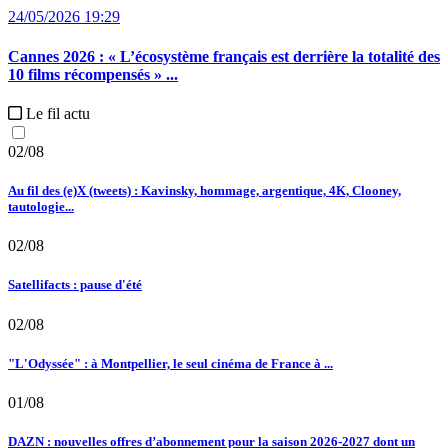
24/05/2026 19:29
Cannes 2026 :
« L’écosystème français est derrière la totalité des
10 films récompensés » ...
Le fil actu
02/08
Au fil des (e)X (tweets) : Kavinsky, hommage, argentique, 4K, Clooney,
tautologie...
02/08
Satellifacts : pause d'été
02/08
"L'Odyssée" : à Montpellier, le seul cinéma de France à ...
01/08
DAZN : nouvelles offres d’abonnement pour la saison 2026-2027 dont un