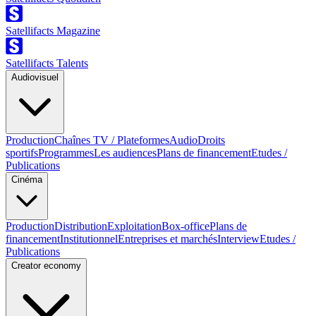
Satellifacts Magazine
Satellifacts Talents
Audiovisuel
Production
Chaînes TV / Plateformes
Audio
Droits
sportifs
Programmes
Les audiences
Plans de financement
Etudes /
Publications
Cinéma
Production
Distribution
Exploitation
Box-office
Plans de
financement
Institutionnel
Entreprises et marchés
Interview
Etudes /
Publications
Creator economy