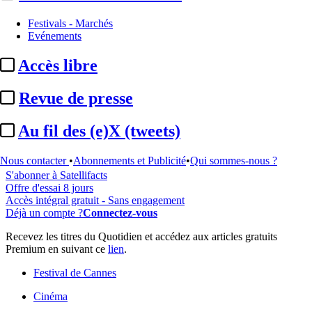
Festivals - Marchés
Evénements
...
Accès libre
Cet article est réservé à nos abonnés
Revue de presse
96% reste à lire
Au fil des (e)X (tweets)
Pour accéder à cet article, à l'ensemble du site, découvrez nos
formules d'abonnement
.
Nous contacter
•
Abonnements et Publicité
•
Qui sommes-nous ?
S'abonner à Satellifacts
Offre d'essai 8 jours
Accès intégral gratuit - Sans engagement
Déjà un compte ?
Connectez-vous
Recevez les titres du Quotidien et accédez aux articles gratuits
Premium en suivant ce
lien
.
Festival de Cannes
Cinéma