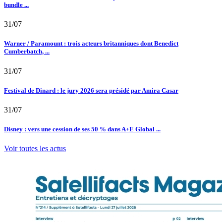
bundle ...
31/07
Warner / Paramount : trois acteurs britanniques dont Benedict
Cumberbatch, ...
31/07
Festival de Dinard : le jury 2026 sera présidé par Amira Casar
31/07
Disney : vers une cession de ses 50 % dans A+E Global ...
Voir toutes les actus