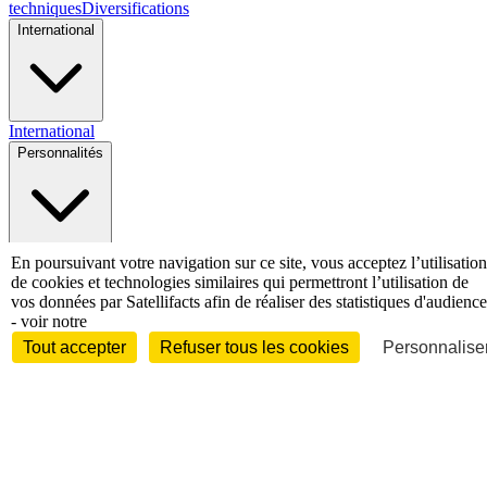
techniques
Diversifications
International
International
Personnalités
En poursuivant votre navigation sur ce site, vous acceptez l’utilisation
Interview
Biographies
Nominations /
de cookies et technologies similaires qui permettront l’utilisation de
mouvements
Distinctions
Disparitions
Verbatim
Au fil des (e)X
vos données par Satellifacts afin de réaliser des statistiques d'audience
(tweets)
- voir notre
Festivals - Évènements
Tout accepter
Refuser tous les cookies
Personnaliser