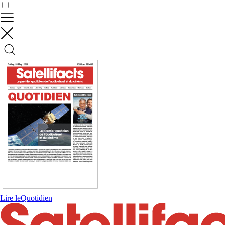
Contrôler vos données
Lire le
Quotidien