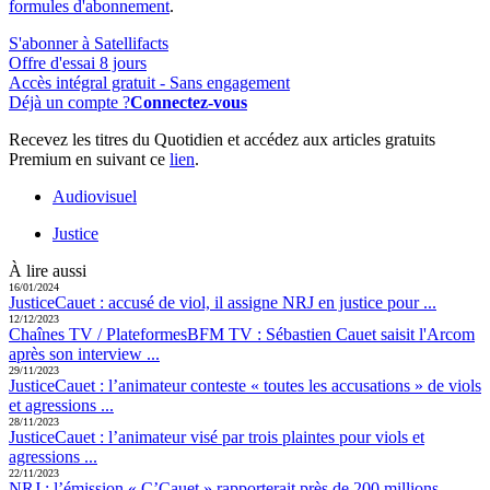
formules d'abonnement
.
S'abonner à Satellifacts
Offre d'essai 8 jours
Accès intégral gratuit - Sans engagement
Déjà un compte ?
Connectez-vous
Recevez les titres du Quotidien et accédez aux articles gratuits
Premium en suivant ce
lien
.
Audiovisuel
Justice
À lire aussi
16/01/2024
Justice
Cauet :
accusé de viol, il assigne NRJ en justice pour ...
12/12/2023
Chaînes TV / Plateformes
BFM TV :
Sébastien Cauet saisit l'Arcom
après son interview ...
29/11/2023
Justice
Cauet :
l’animateur conteste « toutes les accusations » de viols
et agressions ...
28/11/2023
Justice
Cauet :
l’animateur visé par trois plaintes pour viols et
agressions ...
22/11/2023
NRJ :
l’émission « C’Cauet » rapporterait près de 200 millions