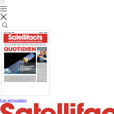
Contrôler vos données
Lire le
Quotidien