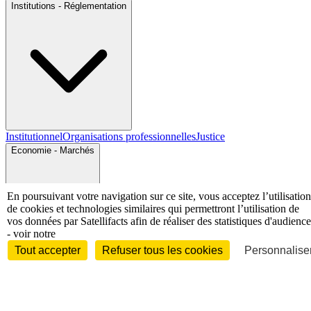
Institutions - Réglementation
Institutionnel
Organisations professionnelles
Justice
Economie - Marchés
En poursuivant votre navigation sur ce site, vous acceptez l’utilisation
de cookies et technologies similaires qui permettront l’utilisation de
vos données par Satellifacts afin de réaliser des statistiques d'audience
- voir notre
Entreprises et marchés
Télécoms
Technologies
Industries
Tout accepter
Refuser tous les cookies
Personnaliser
techniques
Diversifications
International