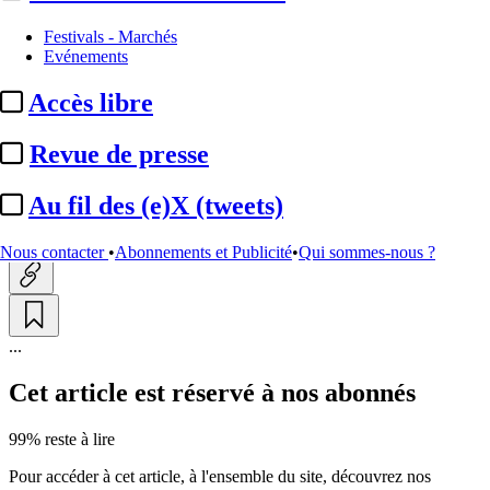
Justice
Festivals - Marchés
Evénements
Cauet :
l’animateur ne
Accès libre
demande plus son retour sur
NRJ mais ...
Revue de presse
Au fil des (e)X (tweets)
Actualité n° 297061
|
Publié le 18 mars 2024 19:33
| 468 mots
Nous contacter
•
Abonnements et Publicité
•
Qui sommes-nous ?
...
Cet article est réservé à nos abonnés
99% reste à lire
Pour accéder à cet article, à l'ensemble du site, découvrez nos