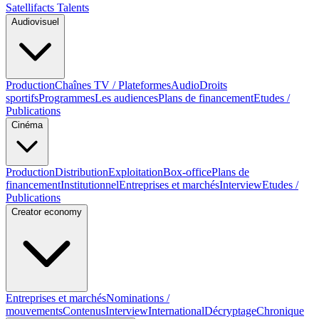
Satellifacts Talents
Audiovisuel
Production
Chaînes TV / Plateformes
Audio
Droits
sportifs
Programmes
Les audiences
Plans de financement
Etudes /
Publications
Cinéma
Production
Distribution
Exploitation
Box-office
Plans de
financement
Institutionnel
Entreprises et marchés
Interview
Etudes /
Publications
Creator economy
Entreprises et marchés
Nominations /
mouvements
Contenus
Interview
International
Décryptage
Chronique