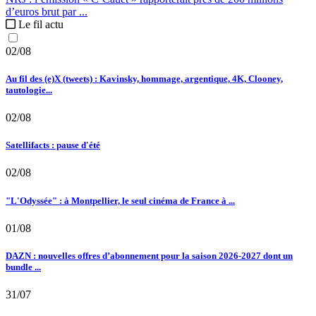
d’euros brut par ...
Le fil actu
02/08
Au fil des (e)X (tweets) : Kavinsky, hommage, argentique, 4K, Clooney,
tautologie...
02/08
Satellifacts : pause d'été
02/08
"L'Odyssée" : à Montpellier, le seul cinéma de France à ...
01/08
DAZN : nouvelles offres d’abonnement pour la saison 2026-2027 dont un
bundle ...
31/07