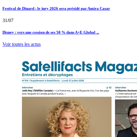
Festival de Dinard : le jury 2026 sera présidé par Amira Casar
31/07
Disney : vers une cession de ses 50 % dans A+E Global ...
Voir toutes les actus