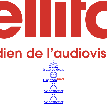
Base de deals
L'agenda
NEW
Se connecter
Se connecter