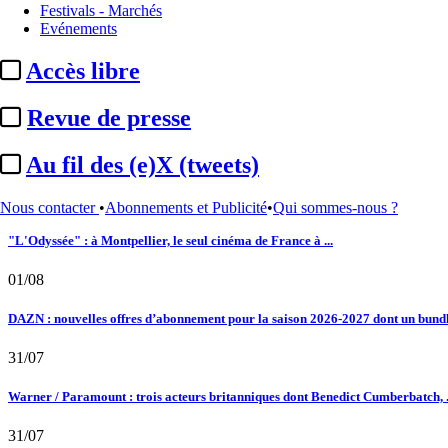
Le fil actu
Festivals - Marchés
Evénements
02/08
Accès libre
Au fil des (e)X (tweets) : Kavinsky, hommage, argentique, 4K, Clooney, tautologi
Revue de presse
02/08
Au fil des (e)X (tweets)
Satellifacts : pause d'été
02/08
Nous contacter
•
Abonnements et Publicité
•
Qui sommes-nous ?
"L'Odyssée" : à Montpellier, le seul cinéma de France à ...
01/08
DAZN : nouvelles offres d’abonnement pour la saison 2026-2027 dont un bundle
31/07
Warner / Paramount : trois acteurs britanniques dont Benedict Cumberbatch, .
31/07