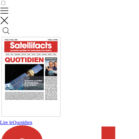
Contrôler vos données
Lire le
Quotidien