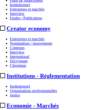
Plans de financement
Institutionnel
Entreprises et marchés
Interview
Etudes / Publications
Creator economy
Entreprises et marchés
Nominations / mouvements
Contenus
Interview
International
International
Décryptage
CBS / Stephen Colbert :
audience
Chronique
Institutions - Réglementation
Par
DC avec AFP
Actualité n° 348839
|
Publié le 25 mai 2026 17:40
| 552 mots
Institutionnel
Organisations professionnelles
Justice
Economie - Marchés