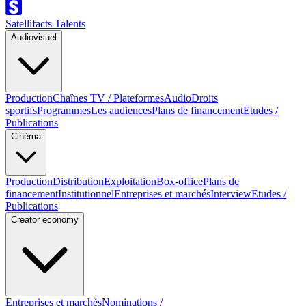
Satellifacts Talents
Audiovisuel
Production
Chaînes TV / Plateformes
Audio
Droits
sportifs
Programmes
Les audiences
Plans de financement
Etudes /
Publications
Cinéma
Production
Distribution
Exploitation
Box-office
Plans de
financement
Institutionnel
Entreprises et marchés
Interview
Etudes /
Publications
Creator economy
Entreprises et marchés
Nominations /