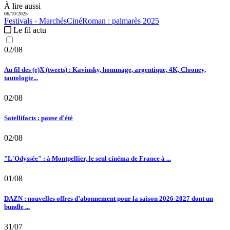
À lire aussi
06/10/2025
Festivals - Marchés
CinéRoman :
palmarès 2025
Le fil actu
02/08
Au fil des (e)X (tweets) : Kavinsky, hommage, argentique, 4K, Clooney,
tautologie...
02/08
Satellifacts : pause d'été
02/08
"L'Odyssée" : à Montpellier, le seul cinéma de France à ...
01/08
DAZN : nouvelles offres d’abonnement pour la saison 2026-2027 dont un
bundle ...
31/07