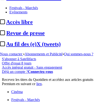
Festivals - Marchés
Evénements
...
Accès libre
Cet article est réservé à nos abonnés
Revue de presse
91% reste à lire
Au fil des (e)X (tweets)
Pour accéder à cet article, à l'ensemble du site, découvrez nos
formules d'abonnement
.
Nous contacter
•
Abonnements et Publicité
•
Qui sommes-nous ?
S'abonner à Satellifacts
Offre d'essai 8 jours
Accès intégral gratuit - Sans engagement
Déjà un compte ?
Connectez-vous
Recevez les titres du Quotidien et accédez aux articles gratuits
Premium en suivant ce
lien
.
Cinéma
Festivals - Marchés