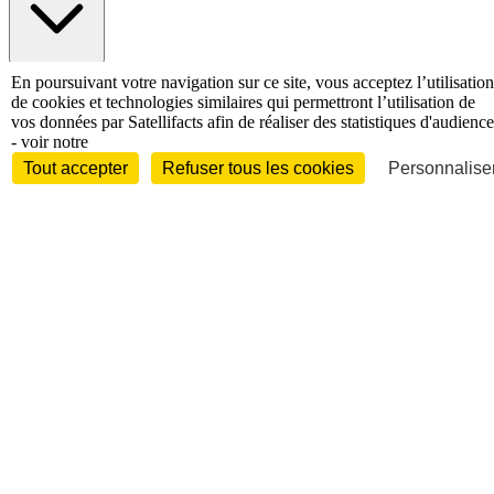
International
En poursuivant votre navigation sur ce site, vous acceptez l’utilisation
Personnalités
de cookies et technologies similaires qui permettront l’utilisation de
vos données par Satellifacts afin de réaliser des statistiques d'audience
- voir notre
Tout accepter
Refuser tous les cookies
Personnaliser
Interview
Biographies
Nominations /
mouvements
Distinctions
Disparitions
Verbatim
Au fil des (e)X
(tweets)
Festivals - Évènements
Festivals - Marchés
Evénements
Accès libre
Revue de presse