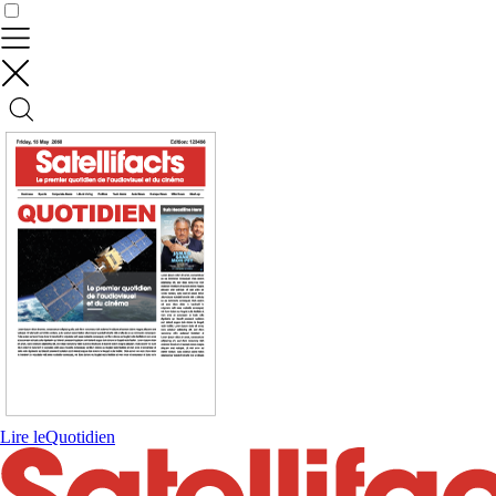
Contrôler vos données
Lire le
Quotidien