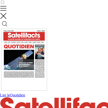
Contrôler vos données
Lire le
Quotidien