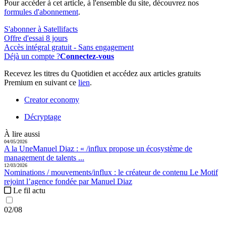
Pour accéder à cet article, à l'ensemble du site, découvrez nos
formules d'abonnement
.
S'abonner à Satellifacts
Offre d'essai 8 jours
Accès intégral gratuit - Sans engagement
Déjà un compte ?
Connectez-vous
Recevez les titres du Quotidien et accédez aux articles gratuits
Premium en suivant ce
lien
.
Creator economy
Décryptage
À lire aussi
04/05/2026
A la Une
Manuel Diaz :
« /influx propose un écosystème de
management de talents ...
12/03/2026
Nominations / mouvements
/influx :
le créateur de contenu Le Motif
rejoint l’agence fondée par Manuel Diaz
Le fil actu
02/08