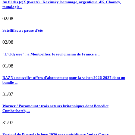
Au fil des (e)X (tweets) : Kavinsky, hommage, argentique, 4K, Clooney,
tautologie...
02/08
Satellifacts : pause d'été
02/08
"L'Odyssée" : à Montpellier, le seul cinéma de France à ...
01/08
DAZN : nouvelles offres d’abonnement pour la saison 2026-2027 dont un
bundle ...
31/07
Warner / Paramount : trois acteurs britanniques dont Benedict
Cumberbatch, ...
31/07
Festival de Dinard : le jury 2026 sera présidé par Amira Casar