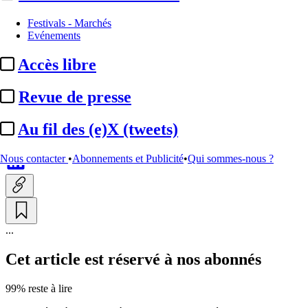
Décryptage
Festivals - Marchés
Evénements
Clipping :
comment ces courtes
Accès libre
vidéos calibrées pour TikTok
transforment ...
Revue de presse
Au fil des (e)X (tweets)
Par
Salomé Hembert
Actualité n° 350714
|
Publié le 06 juil. 2026 19:00
| 895 mots
Nous contacter
•
Abonnements et Publicité
•
Qui sommes-nous ?
...
Cet article est réservé à nos abonnés
99% reste à lire