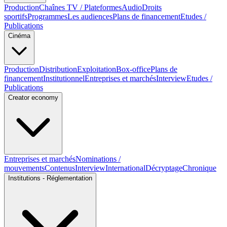
Production
Chaînes TV / Plateformes
Audio
Droits
sportifs
Programmes
Les audiences
Plans de financement
Etudes /
Publications
Cinéma
Production
Distribution
Exploitation
Box-office
Plans de
financement
Institutionnel
Entreprises et marchés
Interview
Etudes /
Publications
Creator economy
Entreprises et marchés
Nominations /
mouvements
Contenus
Interview
International
Décryptage
Chronique
Institutions - Réglementation