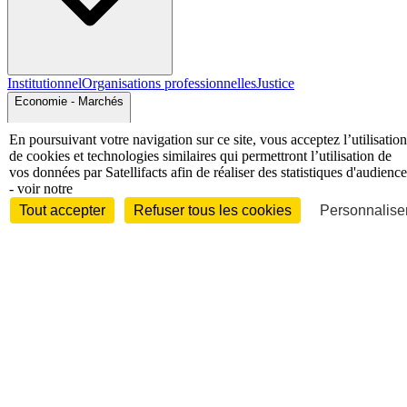
Institutionnel
Organisations professionnelles
Justice
Economie - Marchés
En poursuivant votre navigation sur ce site, vous acceptez l’utilisation
de cookies et technologies similaires qui permettront l’utilisation de
vos données par Satellifacts afin de réaliser des statistiques d'audience
- voir notre
Tout accepter
Refuser tous les cookies
Personnaliser
Entreprises et marchés
Télécoms
Technologies
Industries
techniques
Diversifications
International
International
Personnalités