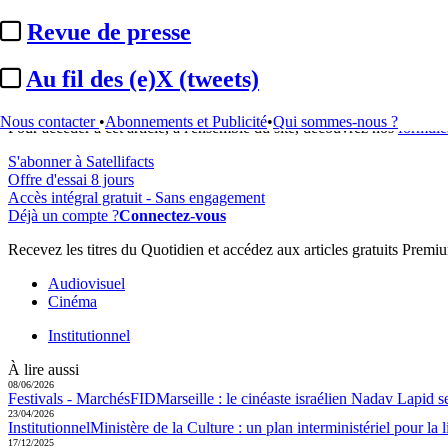
...
Revue de presse
Cet article est réservé à nos abonnés
Au fil des (e)X (tweets)
99% reste à lire
Nous contacter
•
Abonnements et Publicité
•
Qui sommes-nous ?
Pour accéder à cet article, à l'ensemble du site, découvrez nos
formule
S'abonner à Satellifacts
Offre d'essai 8 jours
Accès intégral gratuit - Sans engagement
Déjà un compte ?
Connectez-vous
Recevez les titres du Quotidien et accédez aux articles gratuits Prem
Audiovisuel
Cinéma
Institutionnel
À lire aussi
08/06/2026
Festivals - Marchés
FIDMarseille :
le cinéaste israélien Nadav Lapid se 
23/04/2026
Institutionnel
Ministère de la Culture :
un plan interministériel pour la li
17/12/2025