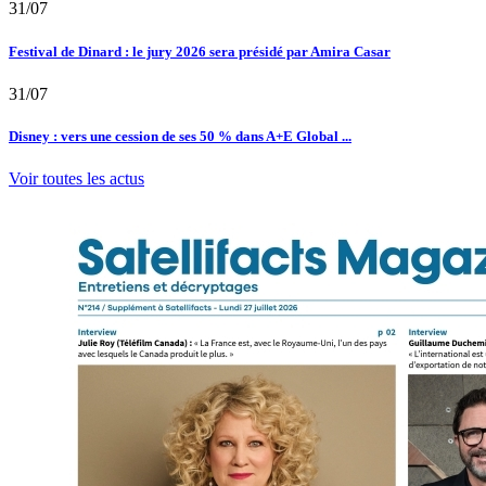
31/07
Festival de Dinard : le jury 2026 sera présidé par Amira Casar
31/07
Disney : vers une cession de ses 50 % dans A+E Global ...
Voir toutes les actus