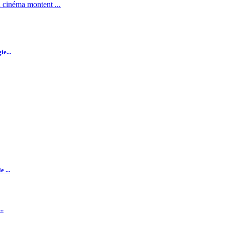
 cinéma montent ...
e...
 ...
..