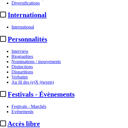
Diversifications
International
International
Personnalités
Interview
Biographies
Institutionnel
Nominations / mouvements
Distinctions
Disparitions
CNC :
création d’une cellule d’
Verbatim
Au fil des (e)X (tweets)
Par
Damien Choppin
Festivals - Évènements
Actualité n° 350112
|
Publié le 23 juin 2026 11:58
| 483 mots
Festivals - Marchés
Evénements
Accès libre