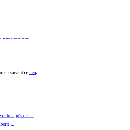
s d'abonnement
.
ium en suivant ce
lien
.
retire après des ...
berté ...