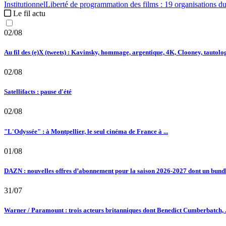
Institutionnel
Liberté de programmation des films :
19 organisations du
Le fil actu
02/08
Au fil des (e)X (tweets) : Kavinsky, hommage, argentique, 4K, Clooney, tautologi
02/08
Satellifacts : pause d'été
02/08
"L'Odyssée" : à Montpellier, le seul cinéma de France à ...
01/08
DAZN : nouvelles offres d’abonnement pour la saison 2026-2027 dont un bundle
31/07
Warner / Paramount : trois acteurs britanniques dont Benedict Cumberbatch, .