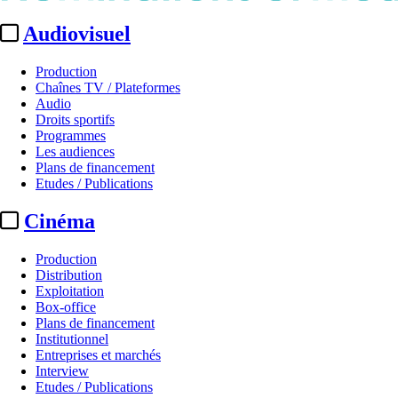
Audiovisuel
Production
Chaînes TV / Plateformes
Audio
Droits sportifs
Programmes
Les audiences
Plans de financement
Etudes / Publications
Cinéma
Production
Distribution
Exploitation
Box-office
Plans de financement
Institutionnel
Entreprises et marchés
Interview
Etudes / Publications