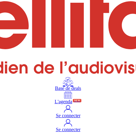
Base de deals
L'agenda
NEW
Se connecter
Se connecter