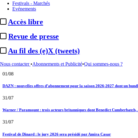
02/08
Festivals - Marchés
Evénements
Au fil des (e)X (tweets) : Kavinsky, hommage, argentique, 4K, Clooney, tautologi
Accès libre
02/08
Revue de presse
Satellifacts : pause d'été
Au fil des (e)X (tweets)
02/08
"L'Odyssée" : à Montpellier, le seul cinéma de France à ...
Nous contacter
•
Abonnements et Publicité
•
Qui sommes-nous ?
01/08
DAZN : nouvelles offres d’abonnement pour la saison 2026-2027 dont un bundle
31/07
Warner / Paramount : trois acteurs britanniques dont Benedict Cumberbatch, .
31/07
Festival de Dinard : le jury 2026 sera présidé par Amira Casar