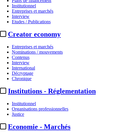
Plans de financement
Institutionnel
Entreprises et marchés
Interview
Etudes / Publications
Creator economy
Entreprises et marchés
Nominations / mouvements
Contenus
Interview
A la Une
International
Décryptage
CNC / Ifcic / Bpifrance :
lancemen
Chronique
Institutions - Réglementation
Actualité n° 263273
|
Publié le 07 juin 2022 16:40
| 381 mots
Institutionnel
Organisations professionnelles
Justice
Economie - Marchés
...