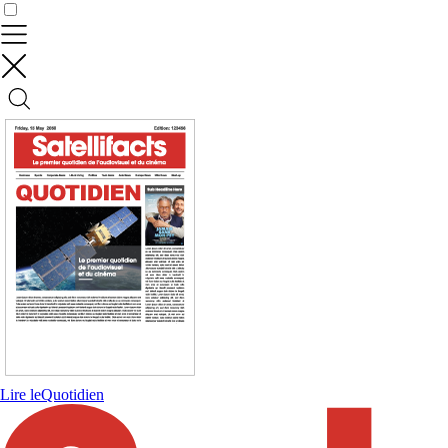
Contrôler vos données
Lire le
Quotidien