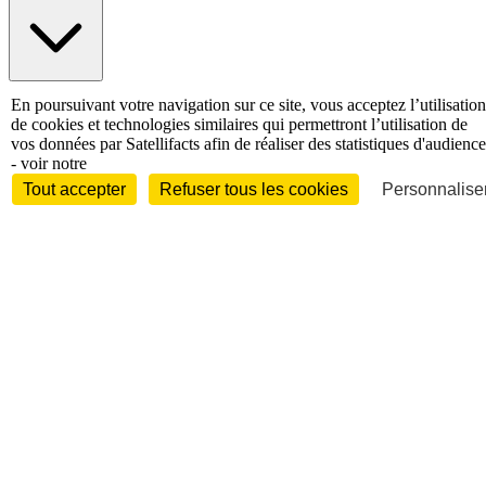
International
En poursuivant votre navigation sur ce site, vous acceptez l’utilisation
Personnalités
de cookies et technologies similaires qui permettront l’utilisation de
vos données par Satellifacts afin de réaliser des statistiques d'audience
- voir notre
Tout accepter
Refuser tous les cookies
Personnaliser
Interview
Biographies
Nominations /
mouvements
Distinctions
Disparitions
Verbatim
Au fil des (e)X
(tweets)
Festivals - Évènements
Festivals - Marchés
Evénements
Accès libre