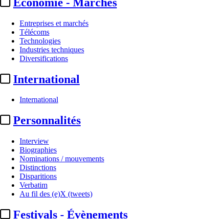
Economie - Marchés
Entreprises et marchés
Télécoms
Technologies
Industries techniques
Diversifications
International
International
Production
Personnalités
Concours « Mon film dans un
Interview
camion » :
« La Novice »,
Biographies
Nominations / mouvements
lauréat de ...
Distinctions
Disparitions
Verbatim
Par
AS
Au fil des (e)X (tweets)
Actualité n° 350571
|
Publié le 02 juil. 2026 17:29
| 67 mots
Festivals - Évènements