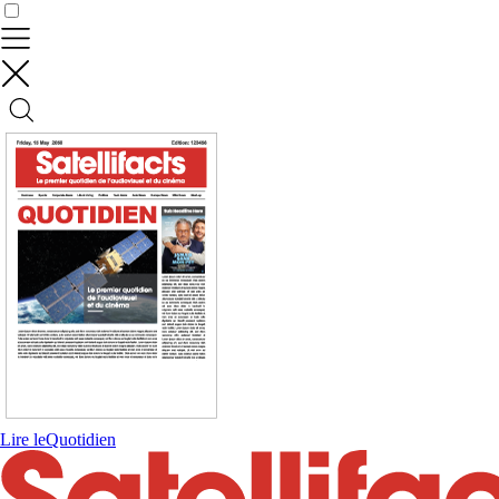
Contrôler vos données
Lire le
Quotidien