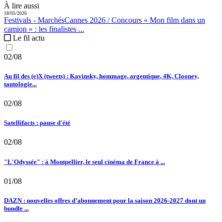
À lire aussi
18/05/2026
Festivals - Marchés
Cannes 2026 / Concours « Mon film dans un
camion » :
les finalistes ...
Le fil actu
02/08
Au fil des (e)X (tweets) : Kavinsky, hommage, argentique, 4K, Clooney,
tautologie...
02/08
Satellifacts : pause d'été
02/08
"L'Odyssée" : à Montpellier, le seul cinéma de France à ...
01/08
DAZN : nouvelles offres d’abonnement pour la saison 2026-2027 dont un
bundle ...