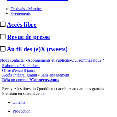
Festivals - Marchés
Evénements
...
Accès libre
Cet article est réservé à nos abonnés
Revue de presse
95% reste à lire
Au fil des (e)X (tweets)
Pour accéder à cet article, à l'ensemble du site, découvrez nos
formules d'abonnement
.
Nous contacter
•
Abonnements et Publicité
•
Qui sommes-nous ?
S'abonner à Satellifacts
Offre d'essai 8 jours
Accès intégral gratuit - Sans engagement
Déjà un compte ?
Connectez-vous
Recevez les titres du Quotidien et accédez aux articles gratuits
Premium en suivant ce
lien
.
Cinéma
Production