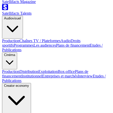
Satellifacts Magazine
Satellifacts Talents
Audiovisuel
Production
Chaînes TV / Plateformes
Audio
Droits
sportifs
Programmes
Les audiences
Plans de financement
Etudes /
Publications
Cinéma
Production
Distribution
Exploitation
Box-office
Plans de
financement
Institutionnel
Entreprises et marchés
Interview
Etudes /
Publications
Creator economy