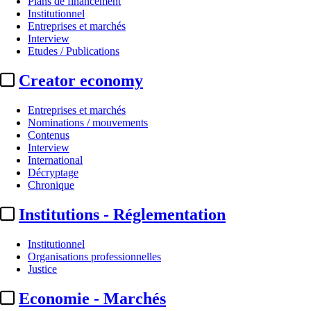
Plans de financement
Institutionnel
Entreprises et marchés
Interview
Etudes / Publications
Creator economy
Entreprises et marchés
Nominations / mouvements
Contenus
Interview
Entreprises et marchés
International
Décryptage
Crunchyroll :
plus de 21 millio
Chronique
Institutions - Réglementation
Actualité n° 347893
|
Publié le 11 mai 2026 09:57
| 195 mots
Institutionnel
Organisations professionnelles
Justice
Economie - Marchés
...