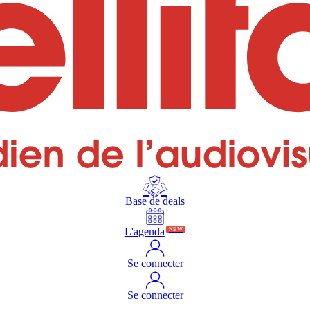
Base de deals
L'agenda
NEW
Se connecter
Se connecter