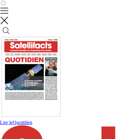
Contrôler vos données
Lire le
Quotidien