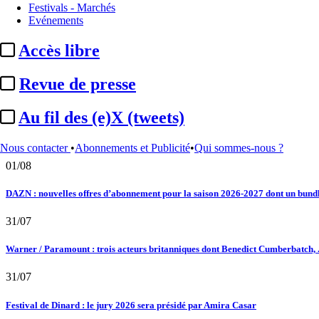
Festivals - Marchés
Evénements
Au fil des (e)X (tweets) : Kavinsky, hommage, argentique, 4K, Clooney, tautologi
Accès libre
02/08
Revue de presse
Satellifacts : pause d'été
02/08
Au fil des (e)X (tweets)
"L'Odyssée" : à Montpellier, le seul cinéma de France à ...
Nous contacter
•
Abonnements et Publicité
•
Qui sommes-nous ?
01/08
DAZN : nouvelles offres d’abonnement pour la saison 2026-2027 dont un bundle
31/07
Warner / Paramount : trois acteurs britanniques dont Benedict Cumberbatch, .
31/07
Festival de Dinard : le jury 2026 sera présidé par Amira Casar