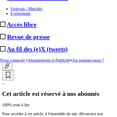
Institutionnel
Festivals - Marchés
Evénements
Décret TNT :
lancement d'une
Accès libre
consultation publique sur le
projet
Revue de presse
Au fil des (e)X (tweets)
Actualité n° 247239
|
Publié le 23 juin 2021 20:06
| 1980 mots
Nous contacter
•
Abonnements et Publicité
•
Qui sommes-nous ?
...
Cet article est réservé à nos abonnés
100% reste à lire
Pour accéder à cet article, à l'ensemble du site, découvrez nos