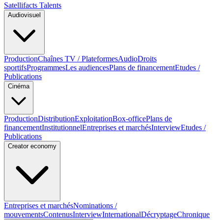
Satellifacts Talents
Audiovisuel
Production
Chaînes TV / Plateformes
Audio
Droits
sportifs
Programmes
Les audiences
Plans de financement
Etudes /
Publications
Cinéma
Production
Distribution
Exploitation
Box-office
Plans de
financement
Institutionnel
Entreprises et marchés
Interview
Etudes /
Publications
Creator economy
Entreprises et marchés
Nominations /
mouvements
Contenus
Interview
International
Décryptage
Chronique