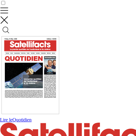
Contrôler vos données
Lire le
Quotidien