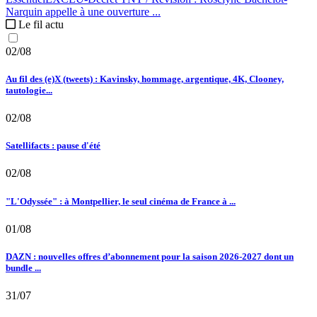
Narquin appelle à une ouverture ...
Le fil actu
02/08
Au fil des (e)X (tweets) : Kavinsky, hommage, argentique, 4K, Clooney,
tautologie...
02/08
Satellifacts : pause d'été
02/08
"L'Odyssée" : à Montpellier, le seul cinéma de France à ...
01/08
DAZN : nouvelles offres d’abonnement pour la saison 2026-2027 dont un
bundle ...
31/07