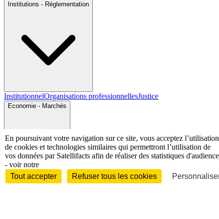
Institutions - Réglementation
Institutionnel
Organisations professionnelles
Justice
Economie - Marchés
En poursuivant votre navigation sur ce site, vous acceptez l’utilisation
de cookies et technologies similaires qui permettront l’utilisation de
vos données par Satellifacts afin de réaliser des statistiques d'audience
- voir notre
Entreprises et marchés
Télécoms
Technologies
Industries
Tout accepter
Refuser tous les cookies
Personnaliser
techniques
Diversifications
International