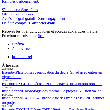
formules d'abonnement
.
S'abonner à Satellifacts
Offre d'essai 8 jours
Accès intégral gratuit - Sans engagement
Déjà un compte ?
Connectez-vous
Recevez les titres du Quotidien et accédez aux articles gratuits
Premium en suivant ce
lien
.
Cinéma
Audiovisuel
Institutionnel
À lire aussi
23/06/2021
Essentiel
Plateformes :
publication du décret Smad avec entrée en
vigueur le ...
03/06/2021
Essentiel
EXCLU - Décret TNT :
menaces sur la production et ...
21/06/2021
Institutionnel
Chronologie des médias :
le projet CNC non validé ; ...
14/06/2021
Institutionnel
EXCLU – Chronologie des médias :
le CNC soumet
un projet ...
06/01/2021
Essentiel
EXCLU-Décret TNT / Révision :
Roselyne Bachelot-