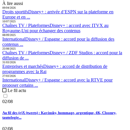
À lire aussi
09/04/2026
Droits sportifs
Disney+ :
arrivée d’ESPN sur la plateforme en
Europe et en ...
10/07/2025
Chaînes TV / Plateformes
Disney+ :
accord avec ITVX au
Royaume-Uni pour échanger des contenus
08/09/2025
International
Disney+ / Espagne :
accord pour la diffusion des
contenus ...
25/08/2025
Chaînes TV / Plateformes
Disney+ / ZDF Studios :
accord pour la
diffusion de ...
31/03/2026
Entreprises et marchés
Disney+ :
accord de distribution de
programmes avec la Rai
27/03/2026
International
Disney+ / Espagne :
accord avec la RTVE pour
proposer certains ...
Le fil actu
02/08
Au fil des (e)X (tweets) : Kavinsky, hommage, argentique, 4K, Clooney,
tautologie...
02/08