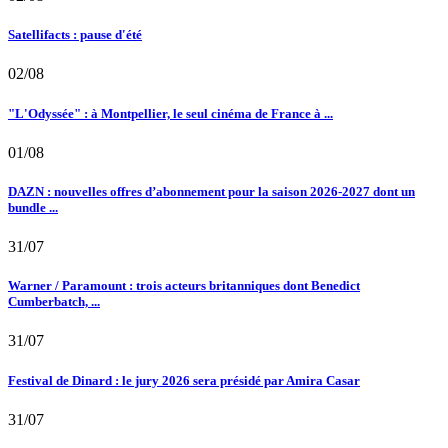
Satellifacts : pause d'été
02/08
"L'Odyssée" : à Montpellier, le seul cinéma de France à ...
01/08
DAZN : nouvelles offres d’abonnement pour la saison 2026-2027 dont un
bundle ...
31/07
Warner / Paramount : trois acteurs britanniques dont Benedict
Cumberbatch, ...
31/07
Festival de Dinard : le jury 2026 sera présidé par Amira Casar
31/07