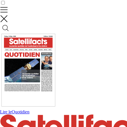
Contrôler vos données
Lire le
Quotidien