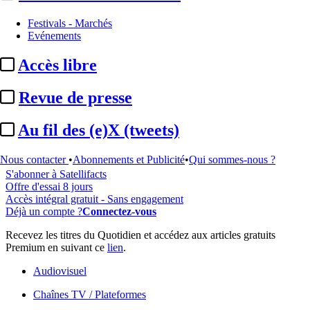
Festivals - Marchés
Evénements
...
Accès libre
Cet article est réservé à nos abonnés
Revue de presse
99% reste à lire
Au fil des (e)X (tweets)
Pour accéder à cet article, à l'ensemble du site, découvrez nos
formules d'abonnement
.
Nous contacter
•
Abonnements et Publicité
•
Qui sommes-nous ?
S'abonner à Satellifacts
Offre d'essai 8 jours
Accès intégral gratuit - Sans engagement
Déjà un compte ?
Connectez-vous
Recevez les titres du Quotidien et accédez aux articles gratuits
Premium en suivant ce
lien
.
Audiovisuel
Chaînes TV / Plateformes