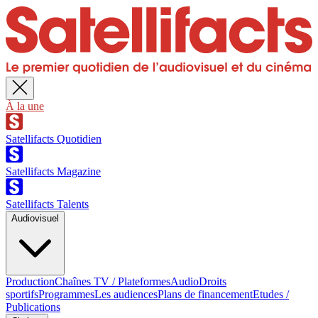
À la une
Satellifacts Quotidien
Satellifacts Magazine
Satellifacts Talents
Audiovisuel
Production
Chaînes TV / Plateformes
Audio
Droits
sportifs
Programmes
Les audiences
Plans de financement
Etudes /
Publications