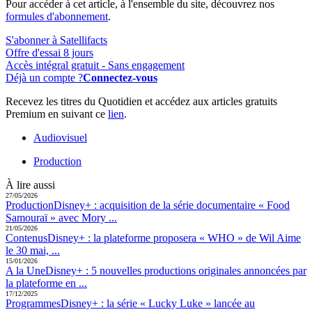
Pour accéder à cet article, à l'ensemble du site, découvrez nos
formules d'abonnement
.
S'abonner à Satellifacts
Offre d'essai 8 jours
Accès intégral gratuit - Sans engagement
Déjà un compte ?
Connectez-vous
Recevez les titres du Quotidien et accédez aux articles gratuits
Premium en suivant ce
lien
.
Audiovisuel
Production
À lire aussi
27/05/2026
Production
Disney+ :
acquisition de la série documentaire « Food
Samouraï » avec Mory ...
21/05/2026
Contenus
Disney+ :
la plateforme proposera « WHO » de Wil Aime
le 30 mai, ...
15/01/2026
A la Une
Disney+ :
5 nouvelles productions originales annoncées par
la plateforme en ...
17/12/2025
Programmes
Disney+ :
la série « Lucky Luke » lancée au