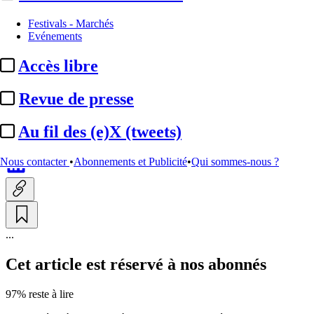
Production
Festivals - Marchés
Evénements
Disney+ :
tournage de la série
Accès libre
française « Cancel », avec
Virginie Efira ...
Revue de presse
Au fil des (e)X (tweets)
Par
Anastasia Svoboda
Actualité n° 350134
|
Publié le 23 juin 2026 15:21
| 169 mots
Nous contacter
•
Abonnements et Publicité
•
Qui sommes-nous ?
...
Cet article est réservé à nos abonnés
97% reste à lire