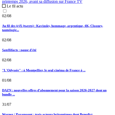
printemps 2026, avant sa diffusion sur France TV
Le fil actu
02/08
Au fil des (e)X (tweets) : Kavinsky, hommage, argentique, 4K, Clooney,
tautologie...
02/08
Satellifacts : pause d'été
02/08
"L'Odyssée" : à Montpellier, le seul cinéma de France à ...
01/08
DAZN : nouvelles offres d’abonnement pour la saison 2026-2027 dont un
bundle ...
31/07
Warner / Paramount : trois acteurs britanniques dont Benedict