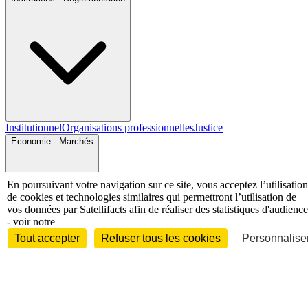
Institutionnel
Organisations professionnelles
Justice
Economie - Marchés
En poursuivant votre navigation sur ce site, vous acceptez l’utilisation
de cookies et technologies similaires qui permettront l’utilisation de
vos données par Satellifacts afin de réaliser des statistiques d'audience
- voir notre
Tout accepter
Refuser tous les cookies
Personnaliser
Entreprises et marchés
Télécoms
Technologies
Industries
techniques
Diversifications
International