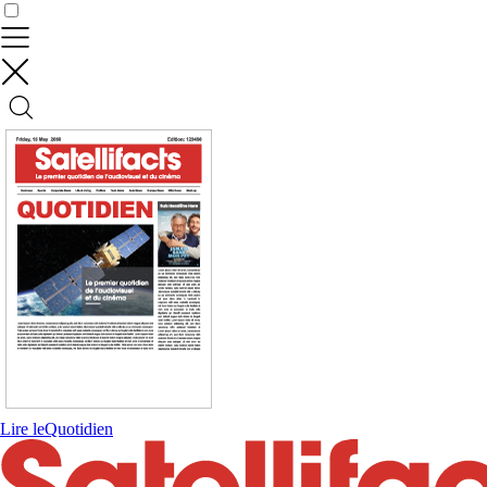
Contrôler vos données
Lire le
Quotidien