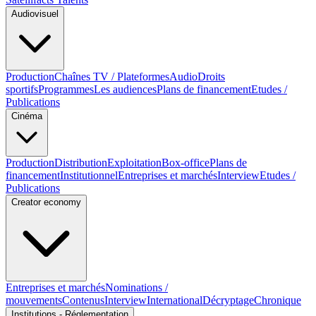
Audiovisuel
Production
Chaînes TV / Plateformes
Audio
Droits
sportifs
Programmes
Les audiences
Plans de financement
Etudes /
Publications
Cinéma
Production
Distribution
Exploitation
Box-office
Plans de
financement
Institutionnel
Entreprises et marchés
Interview
Etudes /
Publications
Creator economy
Entreprises et marchés
Nominations /
mouvements
Contenus
Interview
International
Décryptage
Chronique
Institutions - Réglementation